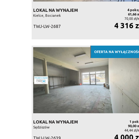
LOKAL NA WYNAJEM
4 poko
61,66 
Kielce, Bocianek
70,00 zł/
4 316 z
TWJ-LW-2687
OFERTA NA WYŁĄCZNOŚ
LOKAL NA WYNAJEM
1 pok
90,00 
Sędziszów
44,44 zł/
4 000 z
TWJ-LW-2639