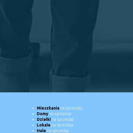
Mieszkania
na sprzedaż
Domy
na sprzedaż
Działki
na sprzedaż
Lokale
na sprzedaż
Hale
na sprzedaż