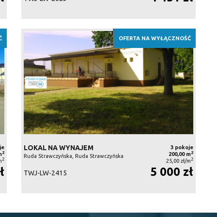
Ć
OFERTA NA WYŁĄCZNOŚĆ
LOKAL NA WYNAJEM
je
3 pokoje
2
2
m
200,00 m
Ruda Strawczyńska, Ruda Strawczyńska
2
2
m
25,00 zł/m
ł
5 000 zł
TWJ-LW-2415