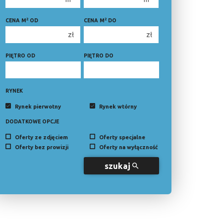
3
3
2
2
CENA M
OD
CENA M
DO
4
4
zł
zł
5
5
6
PIĘTRO OD
PIĘTRO DO
6
RYNEK
Rynek pierwotny
Rynek wtórny
DODATKOWE OPCJE
Oferty ze zdjęciem
Oferty specjalne
Oferty bez prowizji
Oferty na wyłączność
szukaj