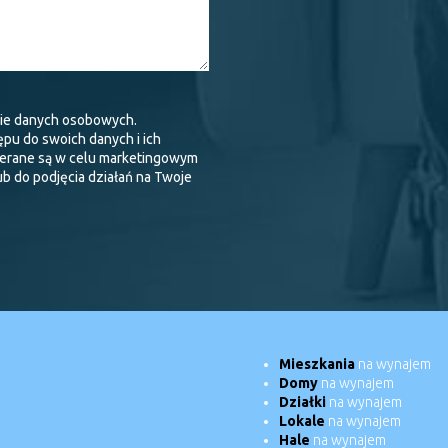
ie danych osobowych.
pu do swoich danych i ich
ierane są w celu marketingowym
b do podjęcia działań na Twoje
Mieszkania
na wynajem
Domy
na wynajem
Działki
na wynajem
Lokale
na wynajem
Hale
na wynajem