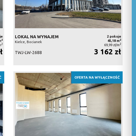
LOKAL NA WYNAJEM
je
2 pokoje
2
2
m
45,18 m
Kielce, Bocianek
2
2
m
69,99 zł/m
ł
3 162 zł
TWJ-LW-2688
Ć
OFERTA NA WYŁĄCZNOŚĆ