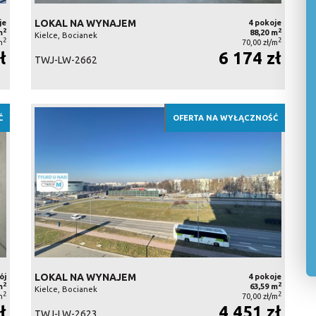
LOKAL NA WYNAJEM
je
4 pokoje
2
2
m
88,20 m
Kielce, Bocianek
2
2
m
70,00 zł/m
ł
6 174 zł
TWJ-LW-2662
Ć
OFERTA NA WYŁĄCZNOŚĆ
LOKAL NA WYNAJEM
ój
4 pokoje
2
2
m
63,59 m
Kielce, Bocianek
2
2
m
70,00 zł/m
ł
4 451 zł
TWJ-LW-2623