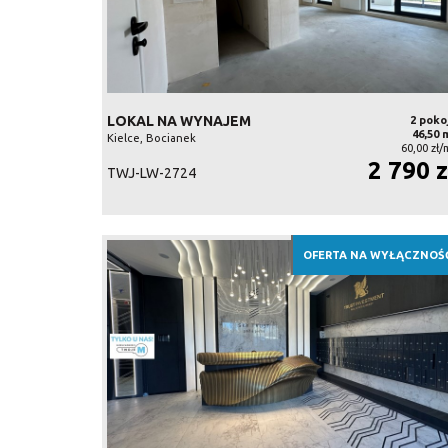
LOKAL NA WYNAJEM
2 poko
46,50 
Kielce, Bocianek
60,00 zł/
2 790 z
TWJ-LW-2724
OFERTA NA WYŁĄCZNOŚ