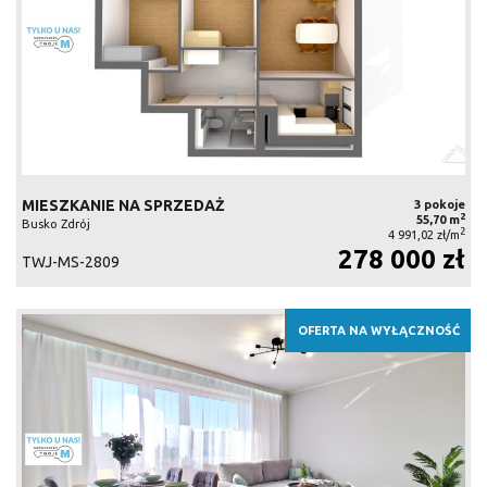
MIESZKANIE NA SPRZEDAŻ
3 pokoje
2
55,70 m
Busko Zdrój
2
4 991,02 zł/m
278 000 zł
TWJ-MS-2809
OFERTA NA WYŁĄCZNOŚĆ