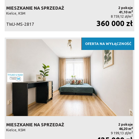
MIESZKANIE NA SPRZEDAŻ
2 pokoje
2
41,10 m
Kielce, KSM
2
8 759,12 zł/m
360 000 zł
TWJ-MS-2817
OFERTA NA WYŁĄCZNOŚĆ
MIESZKANIE NA SPRZEDAŻ
2 pokoje
2
46,20 m
Kielce, KSM
2
9 199,13 zł/m