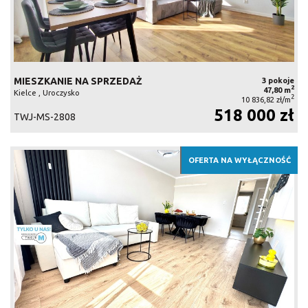
MIESZKANIE NA SPRZEDAŻ
3 pokoje
2
47,80 m
Kielce , Uroczysko
2
10 836,82 zł/m
518 000 zł
TWJ-MS-2808
OFERTA NA WYŁĄCZNOŚĆ