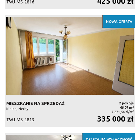
425 000 zł
TWJ-MS-2816
NOWA OFERTA
MIESZKANIE NA SPRZEDAŻ
2 pokoje
2
46,07 m
Kielce, Herby
2
7 271,54 zł/m
335 000 zł
TWJ-MS-2813
OFERTA NA WYŁĄCZNOŚĆ