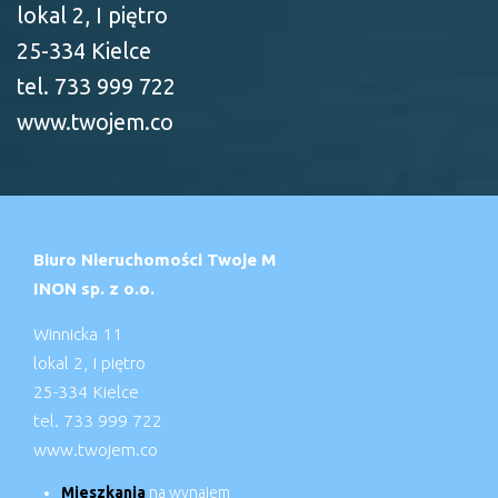
lokal 2, I piętro
25-334 Kielce
tel. 733 999 722
www.twojem.co
Biuro Nieruchomości Twoje M
INON sp. z o.o.
Winnicka 11
lokal 2, I piętro
25-334 Kielce
tel. 733 999 722
www.twojem.co
Mieszkania
na wynajem