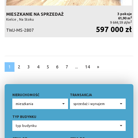
MIESZKANIE NA SPRZEDAŻ
3 pokoje
2
61,90 m
Kielce , Na Stoku
2
9 644,59 zł/m
597 000 zł
TWJ-MS-2807
1
2
3
4
5
6
7
...
14
»
NIERUCHOMOŚĆ
TRANSAKCJA
TYP BUDYNKU