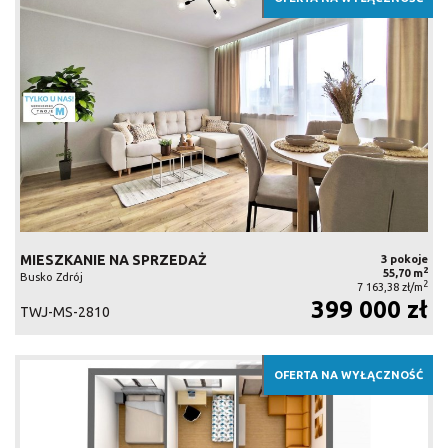
MIESZKANIE NA SPRZEDAŻ
3 pokoje
2
55,70 m
Busko Zdrój
2
7 163,38 zł/m
399 000 zł
TWJ-MS-2810
OFERTA NA WYŁĄCZNOŚĆ