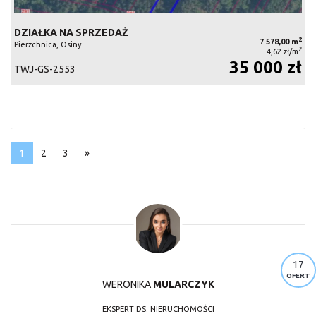
DZIAŁKA NA SPRZEDAŻ
2
7 578,00 m
Pierzchnica, Osiny
2
4,62 zł/m
35 000 zł
TWJ-GS-2553
1
2
3
»
17
OFERT
WERONIKA
MULARCZYK
EKSPERT DS. NIERUCHOMOŚCI