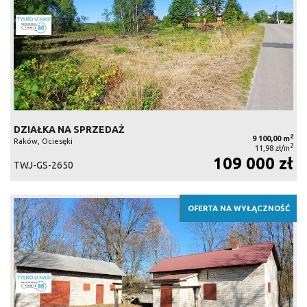
DZIAŁKA NA SPRZEDAŻ
2
9 100,00 m
Raków, Ociesęki
2
11,98 zł/m
109 000 zł
TWJ-GS-2650
OFERTA NA WYŁĄCZNOŚĆ