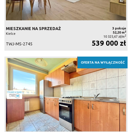
MIESZKANIE NA SPRZEDAŻ
3 pokoje
2
52,20 m
Kielce
2
10 325,67 zł/m
539 000 zł
TWJ-MS-2745
OFERTA NA WYŁĄCZNOŚĆ