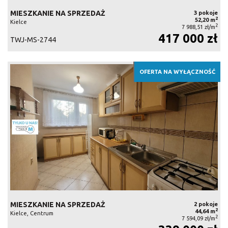
MIESZKANIE NA SPRZEDAŻ
3 pokoje
2
52,20 m
Kielce
2
7 988,51 zł/m
417 000 zł
TWJ-MS-2744
OFERTA NA WYŁĄCZNOŚĆ
MIESZKANIE NA SPRZEDAŻ
2 pokoje
2
44,64 m
Kielce, Centrum
2
7 594,09 zł/m