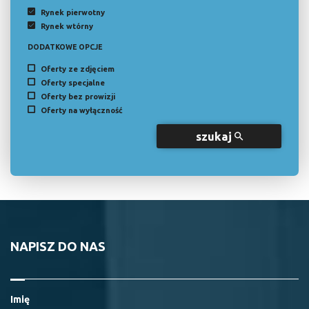
Rynek pierwotny
Rynek wtórny
DODATKOWE OPCJE
Oferty ze zdjęciem
Oferty specjalne
Oferty bez prowizji
Oferty na wyłączność
szukaj
NAPISZ DO NAS
Imię