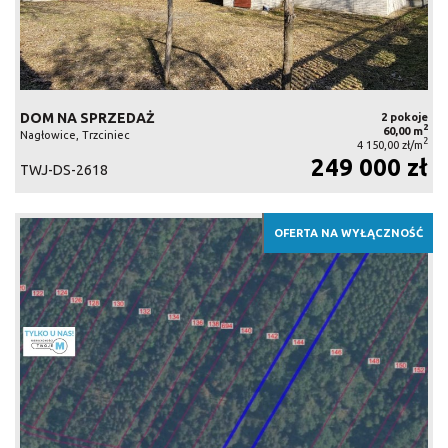
DOM NA SPRZEDAŻ
2 pokoje
2
60,00 m
Nagłowice, Trzciniec
2
4 150,00 zł/m
249 000 zł
TWJ-DS-2618
OFERTA NA WYŁĄCZNOŚĆ