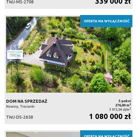
339 000 zł
TWJ-MS-2708
OFERTA NA WYŁĄCZNOŚĆ
DOM NA SPRZEDAŻ
5 pokoi
2
276,00 m
Nowiny, Trzcianki
2
3 913,04 zł/m
1 080 000 zł
TWJ-DS-2658
OFERTA NA WYŁĄCZNOŚĆ