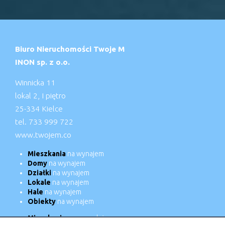
Biuro Nieruchomości Twoje M
INON sp. z o.o.
Winnicka 11
lokal 2, I piętro
25-334 Kielce
tel. 733 999 722
www.twojem.co
Mieszkania
na wynajem
Domy
na wynajem
Działki
na wynajem
Lokale
na wynajem
Hale
na wynajem
Obiekty
na wynajem
Mieszkania
na sprzedaż