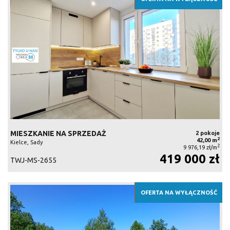
MIESZKANIE NA SPRZEDAŻ
2 pokoje
2
42,00 m
Kielce, Sady
2
9 976,19 zł/m
419 000 zł
TWJ-MS-2655
OFERTA NA WYŁĄCZNOŚĆ