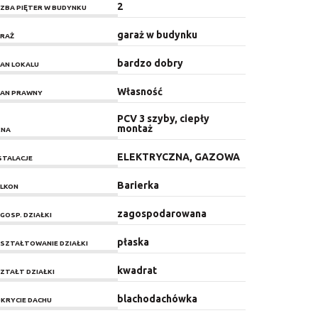
2
CZBA PIĘTER W BUDYNKU
garaż w budynku
RAŻ
bardzo dobry
AN LOKALU
Własność
AN PRAWNY
PCV 3 szyby, ciepły
montaż
KNA
ELEKTRYCZNA, GAZOWA
STALACJE
Barierka
LKON
zagospodarowana
GOSP. DZIAŁKI
płaska
SZTAŁTOWANIE DZIAŁKI
kwadrat
ZTAŁT DZIAŁKI
blachodachówka
KRYCIE DACHU