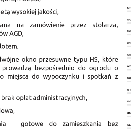
ST
tą wysokiej jakości,
OG
na na zamówienie przez stolarza,
tów AGD,
RO
WI
lotem.
GA
dwójne okno przesuwne typu HS, które
 i prowadzą bezpośrednio do ogrodu o
W
go miejsca do wypoczynku i spotkań z
DO
OT
brak opłat administracyjnych,
OG
dowa,
UM
nia – gotowe do zamieszkania bez
AL