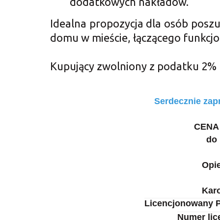
dodatkowych nakładów.
Idealna propozycja dla osób pos
domu w mieście, łączącego funkcj
Kupujący zwolniony z podatku 2% p
Serdecznie zap
CENA :
do 
Opie
Kar
Licencjonowany 
Numer lic