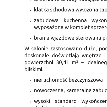
klatka schodowa wyłożona tape
zabudowa kuchenna wykona
wyposażona w komplet sprzę
brama wjazdowa sterowana pi
W salonie zastosowano duże, po
doskonale doświetlają wnętrze
powierzchni 30,41 m² – idealne
bliskimi.
nieruchomość bezczynszowa – 
nowoczesna, kameralna zabu
wysoki standard wykończe