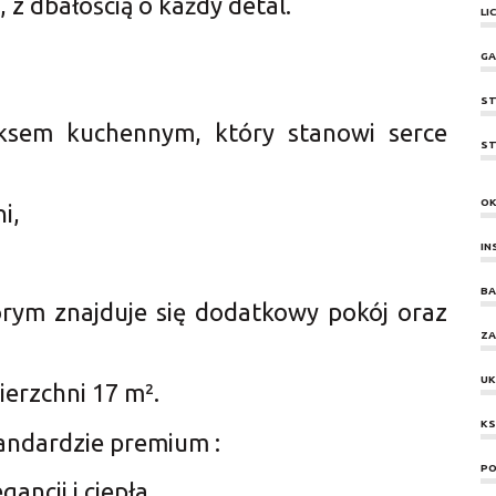
, z dbałością o każdy detal.
LI
GA
ST
ksem kuchennym, który stanowi serce
ST
O
i,
IN
BA
rym znajduje się dodatkowy pokój oraz
ZA
UK
erzchni 17 m².
KS
andardzie premium :
PO
ancji i ciepła,