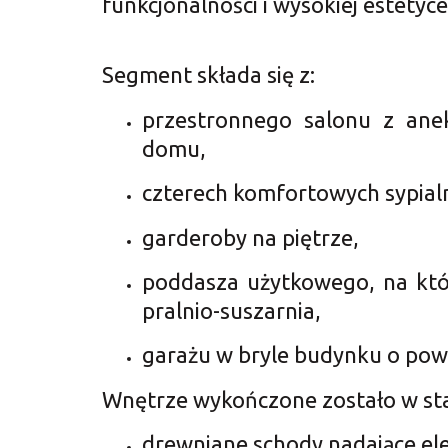
funkcjonalności i wysokiej estetyce
Segment składa się z:
przestronnego salonu z ane
domu,
czterech komfortowych sypialn
garderoby na piętrze,
poddasza użytkowego, na któ
pralnio-suszarnia,
garażu w bryle budynku o powi
Wnętrze wykończone zostało w st
drewniane schody nadające eleg