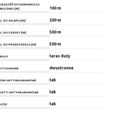
LEGŁOŚĆ DO KOMUNIKACJI
100 m
BLICZNEJ [M]
200 m
L. DO SKLEPU [M]
500 m
L. DO SZKOŁY [M]
500 m
L. DO PRZEDSZKOLA [M]
taras duży
RASY
dwustronne
YTUOWANIE
tak
ZWI ANTYWŁAMANIOWE
tak
LETY ANTYWŁAMANIOWE
tak
UCZE