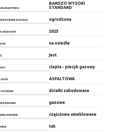
BARDZO WYSOKI
STANDARD
AN BUDYNKU
ogrodzona
RODZENIE DZIAŁKI
2025
K BUDOWY
na osiedle
DOK
jest
Z
ciepła - piecyk gazowy
ODA
ASFALTOWA
JAZD
działki zabudowane
OCZENIE
gazowe
RZEWANIE
częściowo umeblowane
EBLOWANIE
tak
ARM