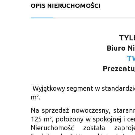
OPIS NIERUCHOMOŚCI
TYL
Biuro N
T
Prezentu
Wyjątkowy segment w standardzie
m².
Na sprzedaż nowoczesny, staran
125 m², położony w spokojnej i cen
Nieruchomość została zapr