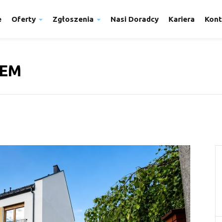
e
Oferty
Zgłoszenia
Nasi Doradcy
Kariera
Kont
FEM