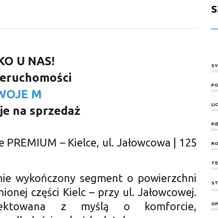
S
KO U NAS!
SY
ieruchomości
PO
WOJE M
LI
je na sprzedaż
PI
 PREMIUM – Kielce, ul. Jałowcowa | 125
RO
TE
nie wykończony segment o powierzchni
ST
ionej części Kielc – przy ul. Jałowcowej.
ojektowana z myślą o komforcie,
OP