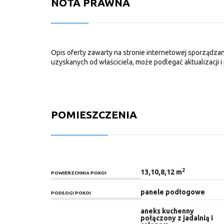
NOTA PRAWNA
Opis oferty zawarty na stronie internetowej sporządzan
uzyskanych od właściciela, może podlegać aktualizacji i 
POMIESZCZENIA
2
13,10,8,12 m
POWIERZCHNIA POKOI
panele podłogowe
PODŁOGI POKOI
aneks kuchenny
połączony z jadalnią i