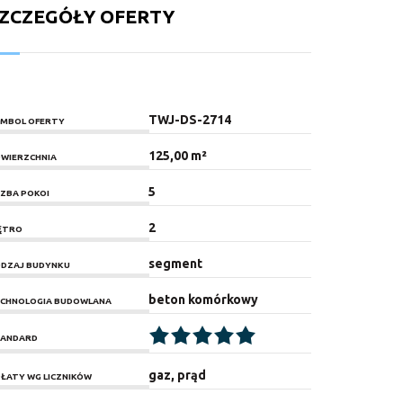
ZCZEGÓŁY OFERTY
TWJ-DS-2714
MBOL OFERTY
125,00 m²
WIERZCHNIA
5
CZBA POKOI
2
ĘTRO
segment
DZAJ BUDYNKU
beton komórkowy
CHNOLOGIA BUDOWLANA
ANDARD
gaz, prąd
ŁATY WG LICZNIKÓW