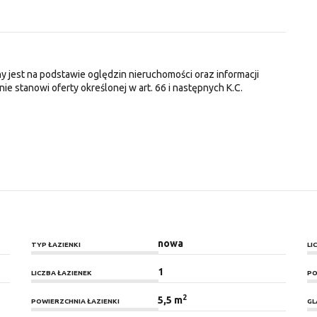
y jest na podstawie oględzin nieruchomości oraz informacji
nie stanowi oferty określonej w art. 66 i następnych K.C.
nowa
TYP ŁAZIENKI
LI
1
LICZBA ŁAZIENEK
PO
2
5,5 m
POWIERZCHNIA ŁAZIENKI
GL