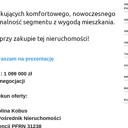
OD
PU
zukujących komfortowego, nowoczesnego
OD
onalność segmentu z wygodą mieszkania.
OD
rzy zakupie tej nieruchomości!
OD
TA
raszam na prezentację
US
 1 099 000 zł
DR
negocjacji
RO
kun oferty:
KL
olina Kobus
Pośrednik Nieruchomości
encji PFRN
31238