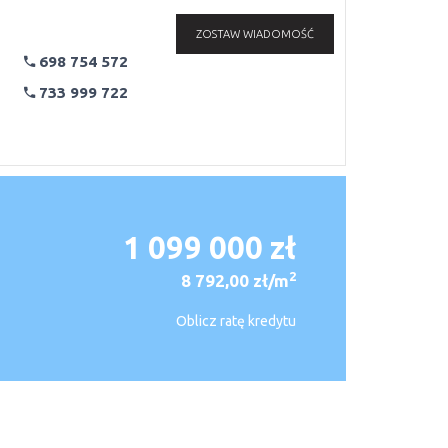
ZOSTAW WIADOMOŚĆ
698 754 572
733 999 722
1 099 000 zł
2
8 792,00 zł/m
Oblicz ratę kredytu