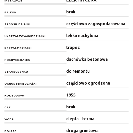
INSTALACJE
brak
BALKON
częściowo zagospodarowana
ZAGOSP. DZIAŁKI
lekko nachylona
UKSZTAŁTOWANIE DZIAŁKI
trapez
KSZTAŁT DZIAŁKI
dachówka betonowa
POKRYCIE DACHU
do remontu
STAN BUDYNKU
częściowo ogrodzona
OGRODZENIE DZIAŁKI
1955
ROK BUDOWY
brak
GAZ
ciepła - terma
WODA
droga gruntowa
DOJAZD