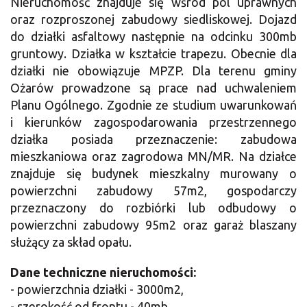
Nieruchomość znajduje się wśród pól uprawnych
oraz rozproszonej zabudowy siedliskowej. Dojazd
do działki asfaltowy następnie na odcinku 300mb
gruntowy. Działka w kształcie trapezu. Obecnie dla
działki nie obowiązuje MPZP. Dla terenu gminy
Ożarów prowadzone są prace nad uchwaleniem
Planu Ogólnego. Zgodnie ze studium uwarunkowań
i kierunków zagospodarowania przestrzennego
działka posiada przeznaczenie: zabudowa
mieszkaniowa oraz zagrodowa MN/MR. Na działce
znajduje się budynek mieszkalny murowany o
powierzchni zabudowy 57m2, gospodarczy
przeznaczony do rozbiórki lub odbudowy o
powierzchni zabudowy 95m2 oraz garaż blaszany
służący za skład opału.
Dane techniczne nieruchomości:
- powierzchnia działki - 3000m2,
- szerokość od frontu - 40mb,