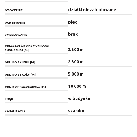
działki niezabudowane
OTOCZENIE
piec
OGRZEWANIE
brak
UMEBLOWANIE
ODLEGŁOŚĆ DO KOMUNIKACJI
2 500 m
PUBLICZNEJ [M]
2 500 m
ODL. DO SKLEPU [M]
5 000 m
ODL. DO SZKOŁY [M]
10 000 m
ODL. DO PRZEDSZKOLA [M]
w budynku
PRĄD
szambo
KANALIZACJA