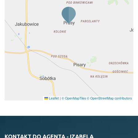
Leaflet
|
© OpenMapTiles
© OpenStreetMap contributors
KONTAKT DO AGENTA - IZABELA