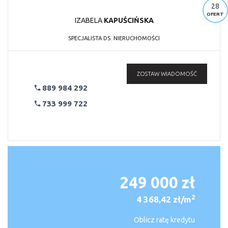
28
OFERT
IZABELA
KAPUŚCIŃSKA
SPECJALISTA DS. NIERUCHOMOŚCI
ZOSTAW WIADOMOŚĆ
889 984 292
733 999 722
249 000 zł
2
4 368,42 zł/m
Oblicz ratę kredytu