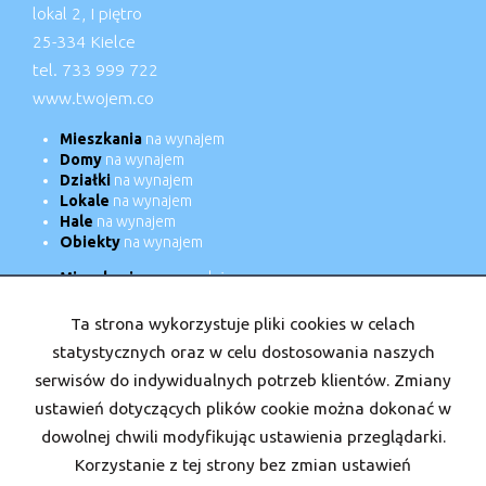
lokal 2, I piętro
25-334 Kielce
tel. 733 999 722
www.twojem.co
Mieszkania
na wynajem
Domy
na wynajem
Działki
na wynajem
Lokale
na wynajem
Hale
na wynajem
Obiekty
na wynajem
Mieszkania
na sprzedaż
Domy
na sprzedaż
Działki
na sprzedaż
Ta strona wykorzystuje pliki cookies w celach
Lokale
na sprzedaż
statystycznych oraz w celu dostosowania naszych
Hale
na sprzedaż
serwisów do indywidualnych potrzeb klientów. Zmiany
Obiekty
na sprzedaż
ustawień dotyczących plików cookie można dokonać w
dowolnej chwili modyfikując ustawienia przeglądarki.
Strona główna
Nasi doradcy
Kariera
Kontakt
Kup
Korzystanie z tej strony bez zmian ustawień