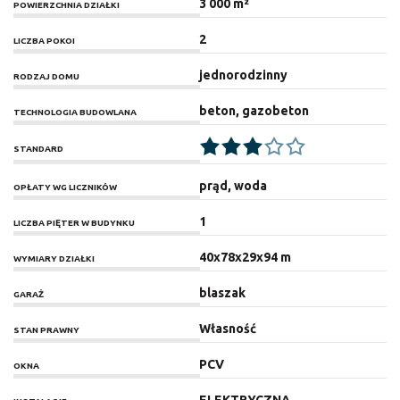
3 000 m²
POWIERZCHNIA DZIAŁKI
2
LICZBA POKOI
jednorodzinny
RODZAJ DOMU
beton, gazobeton
TECHNOLOGIA BUDOWLANA
STANDARD
prąd, woda
OPŁATY WG LICZNIKÓW
1
LICZBA PIĘTER W BUDYNKU
40x78x29x94 m
WYMIARY DZIAŁKI
blaszak
GARAŻ
Własność
STAN PRAWNY
PCV
OKNA
ELEKTRYCZNA