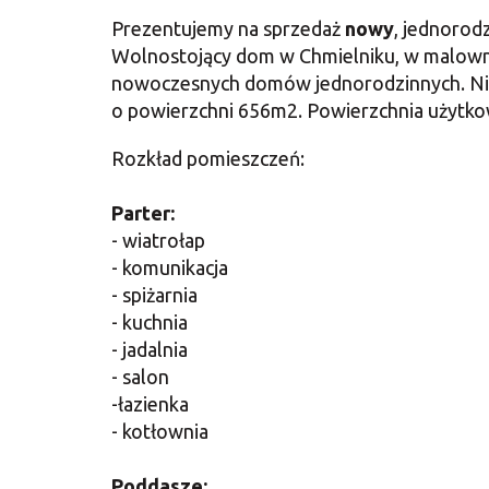
Prezentujemy na sprzedaż
nowy
, jednoro
Wolnostojący dom w Chmielniku, w malownic
nowoczesnych domów jednorodzinnych. Ni
o powierzchni 656m2. Powierzchnia użytk
Rozkład pomieszczeń:
Parter:
- wiatrołap
- komunikacja
- spiżarnia
- kuchnia
- jadalnia
- salon
-łazienka
- kotłownia
Poddasze: