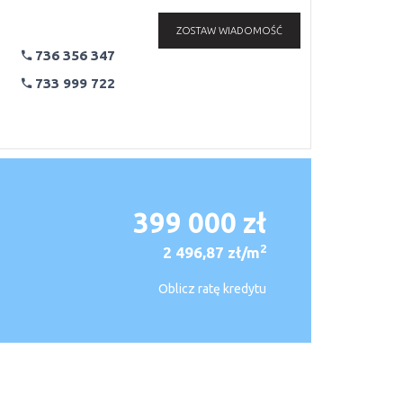
ZOSTAW WIADOMOŚĆ
736 356 347
733 999 722
399 000 zł
2
2 496,87 zł/m
Oblicz ratę kredytu