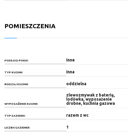
POMIESZCZENIA
inne
PODŁOGI POKOI
inna
TYP KUCHNI
oddzielna
RODZAJ KUCHNI
zlewozmywak z baterią,
lodówka, wyposażenie
drobne, kuchnia gazowa
WYPOSAŻENIE KUCHNI
razem z wc
TYP ŁAZIENKI
1
LICZBA ŁAZIENEK