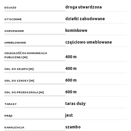
droga utwardzona
DOJAZD
działki zabudowane
OTOCZENIE
kominkowe
OGRZEWANIE
częściowo umeblowane
UMEBLOWANIE
ODLEGŁOŚĆ DO KOMUNIKACJI
400 m
PUBLICZNEJ [M]
400 m
ODL. DO SKLEPU [M]
600 m
ODL. DO SZKOŁY [M]
600 m
ODL. DO PRZEDSZKOLA [M]
taras duży
TARASY
jest
PRĄD
szambo
KANALIZACJA