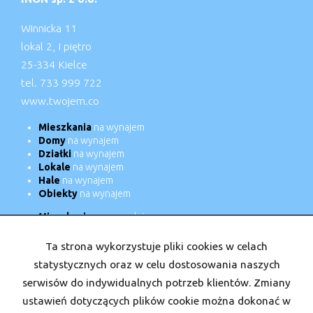
Winnicka 11
lokal 2, I piętro
25-334 Kielce
tel. 733 999 722
www.twojem.co
Mieszkania
na wynajem
Domy
na wynajem
Działki
na wynajem
Lokale
na wynajem
Hale
na wynajem
Obiekty
na wynajem
Mieszkania
na sprzedaż
Domy
na sprzedaż
Działki
na sprzedaż
Ta strona wykorzystuje pliki cookies w celach
Lokale
na sprzedaż
statystycznych oraz w celu dostosowania naszych
Hale
na sprzedaż
serwisów do indywidualnych potrzeb klientów. Zmiany
Obiekty
na sprzedaż
ustawień dotyczących plików cookie można dokonać w