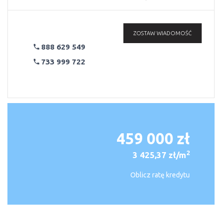
ZOSTAW WIADOMOŚĆ
888 629 549
733 999 722
459 000 zł
2
3 425,37 zł/m
Oblicz ratę kredytu