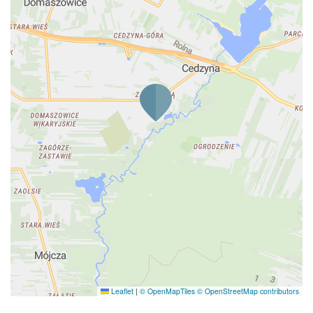
Leaflet
|
© OpenMapTiles
© OpenStreetMap contributors