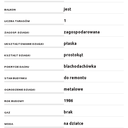
jest
BALKON
1
LICZBA TARASÓW
zagospodarowana
ZAGOSP. DZIAŁKI
płaska
UKSZTAŁTOWANIE DZIAŁKI
prostokąt
KSZTAŁT DZIAŁKI
blachodachówka
POKRYCIE DACHU
do remontu
STAN BUDYNKU
metalowe
OGRODZENIE DZIAŁKI
1986
ROK BUDOWY
brak
GAZ
na działce
WODA