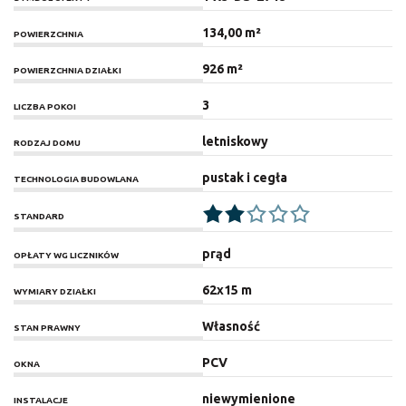
134,00 m²
POWIERZCHNIA
926 m²
POWIERZCHNIA DZIAŁKI
3
LICZBA POKOI
letniskowy
RODZAJ DOMU
pustak i cegła
TECHNOLOGIA BUDOWLANA
STANDARD
prąd
OPŁATY WG LICZNIKÓW
62x15 m
WYMIARY DZIAŁKI
Własność
STAN PRAWNY
PCV
OKNA
niewymienione
INSTALACJE