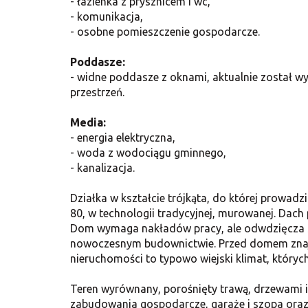
- łazienka z prysznicem i wc,
- komunikacja,
- osobne pomieszczenie gospodarcze.
Poddasze:
- widne poddasze z oknami, aktualnie został wy
przestrzeń.
Media:
- energia elektryczna,
- woda z wodociągu gminnego,
- kanalizacja.
Działka w kształcie trójkąta, do której prowa
80, w technologii tradycyjnej, murowanej. Dac
Dom wymaga nakładów pracy, ale odwdzięcza si
nowoczesnym budownictwie. Przed domem znajd
nieruchomości to typowo wiejski klimat, który
Teren wyrównany, porośnięty trawą, drzewami i
zabudowania gospodarcze, garaże i szopa ora