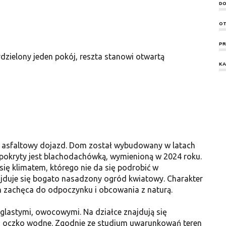
DO
OT
PR
dzielony jeden pokój, reszta stanowi otwartą
KA
dzi asfaltowy dojazd. Dom został wybudowany w latach
h pokryty jest blachodachówką, wymienioną w 2024 roku.
ę klimatem, którego nie da się podrobić w
uje się bogato nasadzony ogród kwiatowy. Charakter
ch zachęca do odpoczynku i obcowania z naturą.
glastymi, owocowymi. Na działce znajdują się
z oczko wodne. Zgodnie ze studium uwarunkowań teren