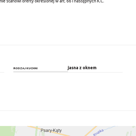
nie stanowi oferty określonej w art. 66 i następnych K.C.
jasna z oknem
RODZAJ KUCHNI