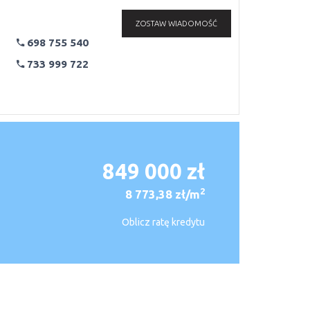
ZOSTAW WIADOMOŚĆ
698 755 540
733 999 722
849 000 zł
2
8 773,38 zł/m
Oblicz ratę kredytu