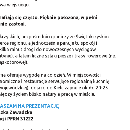
wa wiejskiego.
rafiają się często. Pięknie położona, w pełni
nie zasłoni.
rzyskich, bezpośrednio graniczy ze Świętokrzyskim
rce regionu, a jednocześnie panuje tu spokój i
 kilka minut drogi do nowoczesnych wyciągów
nie), a latem liczne szlaki piesze i trasy rowerowe (np.
ąskotorowej).
yna oferuje wygodę na co dzień. W miejscowości
onomiczne i restauracje serwujące regionalną kuchnię.
 wojewódzkiej), dojazd do Kielc zajmuje około 20-25
iędzy życiem blisko natury a pracą w mieście.
RASZAM NA PREZENTACJĘ
szka Zawadzka
ncji PFRN 31222