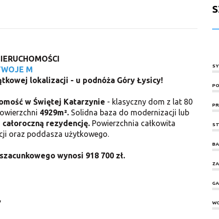
S
NIERUCHOMOŚCI
SY
TWOJE M
kowej lokalizacji - u podnóża Góry Łysicy!
PO
omość w Świętej Katarzynie
- klasyczny dom z lat 80
PR
powierzchni
4929m².
Solidna baza do modernizacji lub
 całoroczną rezydencję.
Powierzchnia całkowita
ST
nacji oraz poddasza użytkowego.
BA
 szacunkowego wynosi 918 700 zł.
ZA
GA
,
W