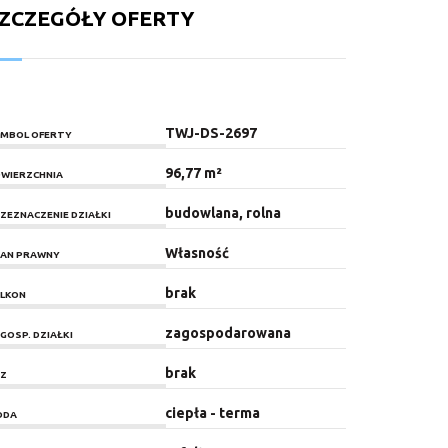
ZCZEGÓŁY OFERTY
TWJ-DS-2697
MBOL OFERTY
96,77 m²
WIERZCHNIA
budowlana, rolna
ZEZNACZENIE DZIAŁKI
Własność
AN PRAWNY
brak
LKON
zagospodarowana
GOSP. DZIAŁKI
brak
Z
ciepła - terma
ODA