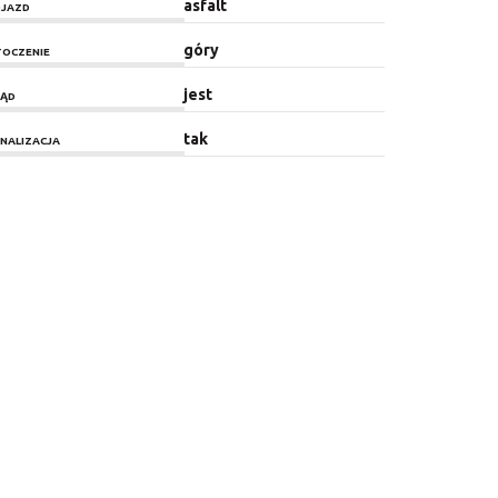
asfalt
JAZD
góry
OCZENIE
jest
ĄD
tak
NALIZACJA