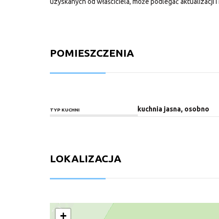
uzyskanych od właściciela, może podlegać aktualizacji i 
POMIESZCZENIA
kuchnia jasna, osobno
TYP KUCHNI
LOKALIZACJA
+