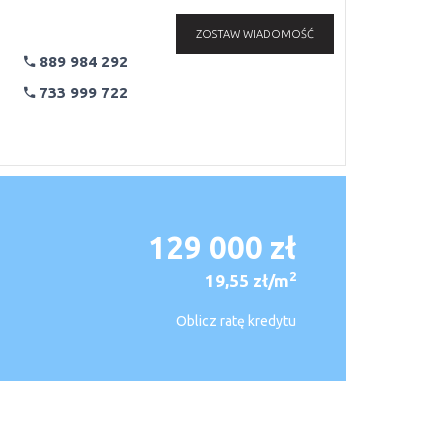
ZOSTAW WIADOMOŚĆ
889 984 292
733 999 722
129 000 zł
2
19,55 zł/m
Oblicz ratę kredytu