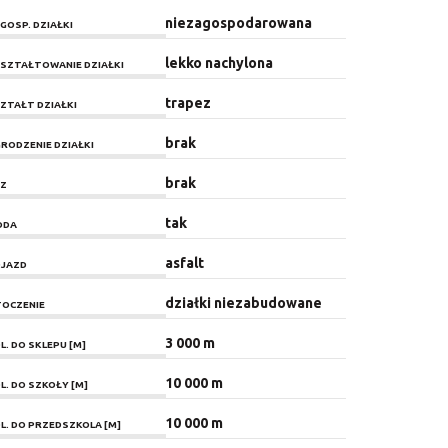
niezagospodarowana
GOSP. DZIAŁKI
lekko nachylona
SZTAŁTOWANIE DZIAŁKI
trapez
ZTAŁT DZIAŁKI
brak
RODZENIE DZIAŁKI
brak
Z
tak
ODA
asfalt
JAZD
działki niezabudowane
OCZENIE
3 000 m
L. DO SKLEPU [M]
10 000 m
L. DO SZKOŁY [M]
10 000 m
L. DO PRZEDSZKOLA [M]