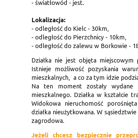
- światłowód - jest.
Lokalizacja:
- odległość do Kielc - 30km,
- odległość do Pierzchnicy - 10km,
- odległość do zalewu w Borkowie - 1
Działka nie jest objęta miejscowym
Istnieje możliwość pozyskania wa
mieszkalnych, a co za tym idzie podzi
N
a ten moment zostały wydane 
mieszkalnego.
Działka w kształcie t
Widokowa nieruchomość porośnięta
działka nieużytkowana. W sąsiedztwi
zagrodowa.
Jeż
eli chcesz bezpiecznie przepr