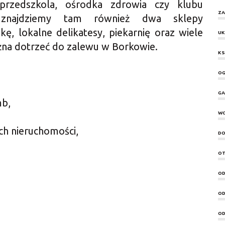
 przedszkola, ośrodka zdrowia czy klubu
ZA
 znajdziemy tam również dwa sklepy
ę, lokalne delikatesy, piekarnię oraz wiele
UK
żna dotrzeć do zalewu w Borkowie.
KS
OG
GA
mb,
W
ch nieruchomości,
DO
OT
OD
OD
OD