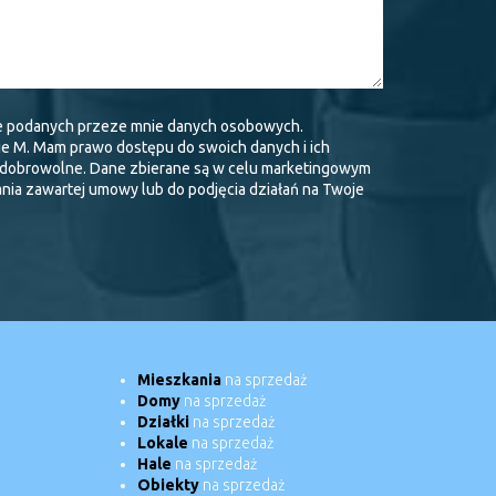
e podanych przeze mnie danych osobowych.
je M. Mam prawo dostępu do swoich danych i ich
t dobrowolne. Dane zbierane są w celu marketingowym
ania zawartej umowy lub do podjęcia działań na Twoje
Mieszkania
na sprzedaż
Domy
na sprzedaż
Działki
na sprzedaż
Lokale
na sprzedaż
Hale
na sprzedaż
Obiekty
na sprzedaż