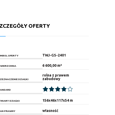
ZCZEGÓŁY OFERTY
TWJ-GS-2401
MBOL OFERTY
6 600,00 m²
WIERZCHNIA
rolna z prawem
zabudowy
ZEZNACZENIE DZIAŁKI
ANDARD
156x46x117x54 m
MIARY DZIAŁKI
własność
AN PRAWNY