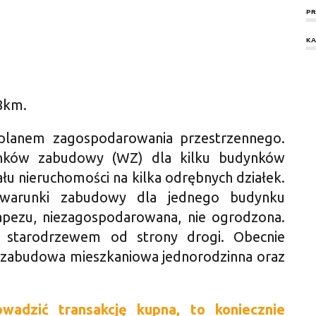
PR
KA
8km.
 planem zagospodarowania przestrzennego.
runków zabudowy (WZ) dla kilku budynków
ału nieruchomości na kilka odrębnych działek.
warunki zabudowy dla jednego budynku
rapezu, niezagospodarowana, nie ogrodzona.
 starodrzewem od strony drogi. Obecnie
e zabudowa mieszkaniowa jednorodzinna oraz
owadzić transakcję kupna, to koniecznie