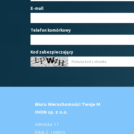
E-mail
Telefon komórkowy
Kod zabezpieczający
Biuro Nieruchomości Twoje M
INON sp. z o.o.
Winnicka 11
lokal 2, I piętro