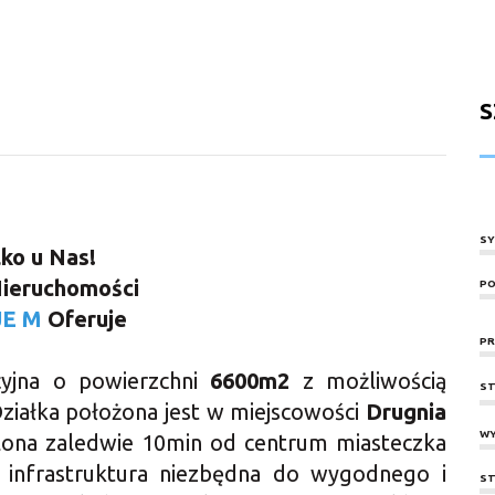
S
SY
lko u Nas!
Nieruchomości
PO
JE
M
Oferuje
PR
yjna o powierzchni
6600
m2
z możliwością
ST
ziałka położona jest w miejscowości
Drugnia
WY
ona zaledwie 10min od centrum miasteczka
na infrastruktura niezbędna do wygodnego i
ST