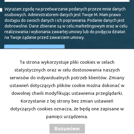
Wyrażam zgodę na przetwarzanie podanych przeze mnie danych
osobowych. Administratorem danych jest Twoje M. Mam prawo
dostępu do swoich danych i ich poprawiania. Podanie danych jest
dobrowolne. Dane zbierane są w celu marketingowym oraz w celu
realizowania i wykonania zawartej umowy lub do podjęcia działań
na Twoje żądanie przed zawarciem umowy.
Ta strona wykorzystuje pliki cookies w celach
statystycznych oraz w celu dostosowania naszych
serwisów do indywidualnych potrzeb klientów. Zmiany
ustawień dotyczących plików cookie można dokonać w
Biuro Nieruchomości Twoje M
dowolnej chwili modyfikując ustawienia przeglądarki.
INON sp. z o.o.
Korzystanie z tej strony bez zmian ustawień
Winnicka 11
dotyczących cookies oznacza, że będą one zapisane w
lokal 2, I piętro
pamięci urządzenia.
25-334 Kielce
Rozumiem
tel. 733 999 722