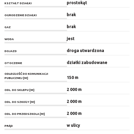
prostokąt
KSZTAŁT DZIAŁKI
brak
OGRODZENIE DZIAŁKI
brak
GAZ
jest
WODA
droga utwardzona
DOJAZD
działki zabudowane
OTOCZENIE
ODLEGŁOŚĆ DO KOMUNIKACJI
150 m
PUBLICZNEJ [M]
2 000 m
ODL. DO SKLEPU [M]
2 000 m
ODL. DO SZKOŁY [M]
2 000 m
ODL. DO PRZEDSZKOLA [M]
w ulicy
PRĄD