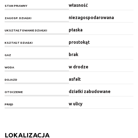
własność
STAN PRAWNY
niezagospodarowana
ZAGOSP. DZIAŁKI
płaska
UKSZTAŁTOWANIE DZIAŁKI
prostokąt
KSZTAŁT DZIAŁKI
brak
GAZ
w drodze
WODA
asfalt
DOJAZD
działki zabudowane
OTOCZENIE
w ulicy
PRĄD
LOKALIZACJA