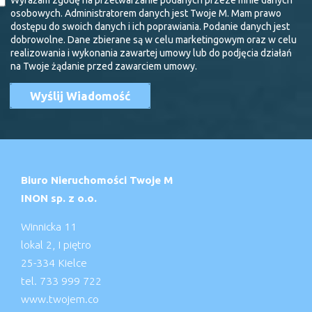
Wyrażam zgodę na przetwarzanie podanych przeze mnie danych
osobowych. Administratorem danych jest Twoje M. Mam prawo
dostępu do swoich danych i ich poprawiania. Podanie danych jest
dobrowolne. Dane zbierane są w celu marketingowym oraz w celu
realizowania i wykonania zawartej umowy lub do podjęcia działań
na Twoje żądanie przed zawarciem umowy.
Biuro Nieruchomości Twoje M
INON sp. z o.o.
Winnicka 11
lokal 2, I piętro
25-334 Kielce
tel. 733 999 722
www.twojem.co