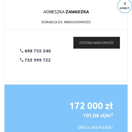
4
OFERT
AGNIESZKA
ZAWADZKA
DORADCA DS. NIERUCHOMOŚCI
ZOSTAW WIADOMOŚĆ
698 755 540
733 999 722
172 000 zł
2
101,06 zł/m
Oblicz ratę kredytu