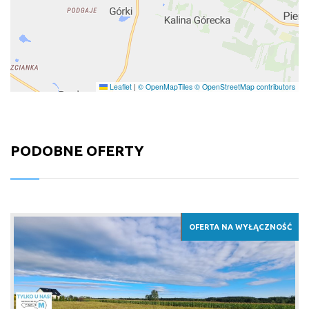
Leaflet
|
© OpenMapTiles
© OpenStreetMap contributors
PODOBNE OFERTY
OFERTA NA WYŁĄCZNOŚĆ