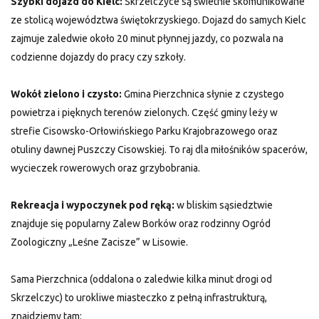
Szybki dojazd do Kielc:
Skrzelczyce są świetnie skomunikowane
ze stolicą województwa świętokrzyskiego. Dojazd do samych Kielc
zajmuje zaledwie około 20 minut płynnej jazdy, co pozwala na
codzienne dojazdy do pracy czy szkoły.
Wokół zielono i czyst
o:
Gmina Pierzchnica słynie z czystego
powietrza i pięknych terenów zielonych. Część gminy leży w
strefie Cisowsko-Orłowińskiego Parku Krajobrazowego oraz
otuliny dawnej Puszczy Cisowskiej. To raj dla miłośników spacerów,
wycieczek rowerowych oraz grzybobrania.
Rekreacja i wypoczynek pod ręką:
w bliskim sąsiedztwie
znajduje się popularny Zalew Borków oraz rodzinny Ogród
Zoologiczny „Leśne Zacisze” w Lisowie.
Sama Pierzchnica (oddalona o zaledwie kilka minut drogi od
Skrzelczyc) to urokliwe miasteczko z pełną infrastrukturą,
znajdziemy tam: