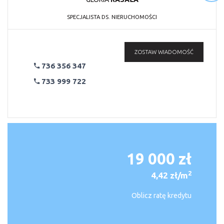
SPECJALISTA DS. NIERUCHOMOŚCI
ZOSTAW WIADOMOŚĆ
736 356 347
733 999 722
19 000 zł
2
4,42 zł/m
Oblicz ratę kredytu