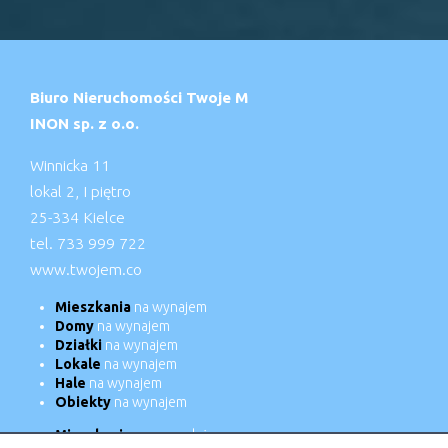
Biuro Nieruchomości Twoje M
INON sp. z o.o.
Winnicka 11
lokal 2, I piętro
25-334 Kielce
tel. 733 999 722
www.twojem.co
Mieszkania
na wynajem
Domy
na wynajem
Działki
na wynajem
Lokale
na wynajem
Hale
na wynajem
Obiekty
na wynajem
Mieszkania
na sprzedaż