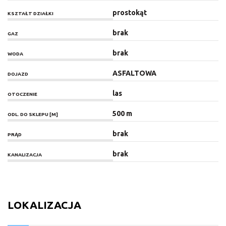
prostokąt
KSZTAŁT DZIAŁKI
brak
GAZ
brak
WODA
ASFALTOWA
DOJAZD
las
OTOCZENIE
500 m
ODL. DO SKLEPU [M]
brak
PRĄD
brak
KANALIZACJA
LOKALIZACJA