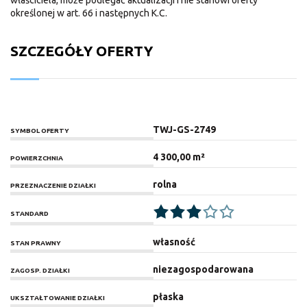
określonej w art. 66 i następnych K.C.
SZCZEGÓŁY OFERTY
TWJ-GS-2749
SYMBOL OFERTY
4 300,00 m²
POWIERZCHNIA
rolna
PRZEZNACZENIE DZIAŁKI
STANDARD
własność
STAN PRAWNY
niezagospodarowana
ZAGOSP. DZIAŁKI
płaska
UKSZTAŁTOWANIE DZIAŁKI