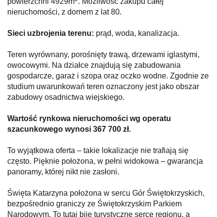
powierzchni 4929m
. Możliwość zakupu całej
nieruchomości, z domem z lat 80.
Sieci uzbrojenia terenu:
prąd, woda, kanalizacja.
Teren wyrównany, porośnięty trawą, drzewami iglastymi,
owocowymi. Na działce znajdują się zabudowania
gospodarcze, garaż i szopa oraz oczko wodne. Zgodnie ze
studium uwarunkowań teren oznaczony jest jako obszar
zabudowy osadnictwa wiejskiego.
Wartość rynkowa nieruchomości wg operatu
szacunkowego wynosi 367 700 zł.
To wyjątkowa oferta – takie lokalizacje nie trafiają się
często. Pięknie położona, w pełni widokowa – gwarancja
panoramy, której nikt nie zasłoni.
Święta Katarzyna położona w sercu Gór Świętokrzyskich,
bezpośrednio graniczy ze Świętokrzyskim Parkiem
Narodowym. To tutaj bije turystyczne serce regionu, a