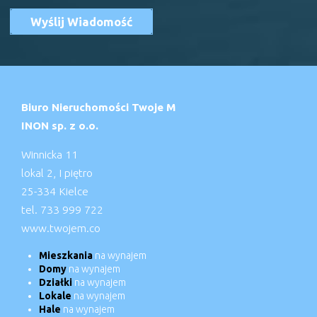
Biuro Nieruchomości Twoje M
INON sp. z o.o.
Winnicka 11
lokal 2, I piętro
25-334 Kielce
tel. 733 999 722
www.twojem.co
Mieszkania
na wynajem
Domy
na wynajem
Działki
na wynajem
Lokale
na wynajem
Hale
na wynajem