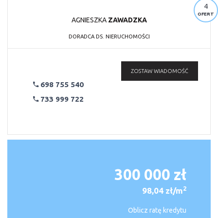
4
OFERT
AGNIESZKA
ZAWADZKA
DORADCA DS. NIERUCHOMOŚCI
ZOSTAW WIADOMOŚĆ
698 755 540
733 999 722
300 000 zł
2
98,04 zł/m
Oblicz ratę kredytu