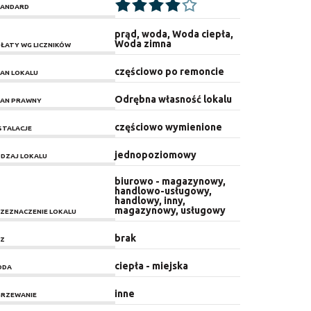
ANDARD
prąd, woda, Woda ciepła,
Woda zimna
ŁATY WG LICZNIKÓW
częściowo po remoncie
AN LOKALU
Odrębna własność lokalu
AN PRAWNY
częściowo wymienione
STALACJE
jednopoziomowy
DZAJ LOKALU
biurowo - magazynowy,
handlowo-usługowy,
handlowy, inny,
magazynowy, usługowy
ZEZNACZENIE LOKALU
brak
Z
ciepła - miejska
ODA
inne
RZEWANIE