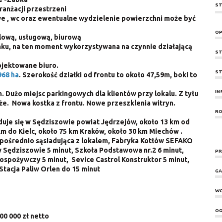
ST
ranżacji przestrzeni
owe , wc oraz ewentualne wydzielenie powierzchni może być
OP
dlową, usługową, biurową
ku, na ten moment wykorzystywana na czynnie działającą
ST
ojektowane biuro.
ST
968 ha
. Szerokość działki od frontu to około 47,59m, boki to
IN
 Dużo miejsc parkingowych dla klientów przy lokalu. Z tyłu
e. Nowa kostka z frontu. Nowe przeszklenia witryn.
RO
je się w Sędziszowie powiat Jędrzejów, około 13 km od
m do Kielc, około 75 km Kraków, około 30 km Miechów .
zpośrednio sąsiadująca z lokalem, Fabryka Kotłów SEFAKO
 Sędziszowie 5 minut, Szkoła Podstawowa nr.2 6 minut,
PR
spożywczy 5 minut, Sevice Castrol Konstruktor 5 minut,
tacja Paliw Orlen do 15 minut
GA
W
OG
200 000 zł netto