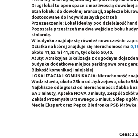
Drugi lokal to open space z możliwością dowolnej a
Stan lokalu: do dowolnej aranżacji, zaplecze biur
dostosowane do indywidualnych potrzeb
Przeznaczenie: Lokal idealny pod działalność han
Pozostała przestrzeń ma dwa wejścia z boku budyn
stolarnię.
W budynku znajduje się również nowocześnie zapr
Działka na której znajduje się nieruchomość ma
0,1
około 41,62 m i 41,30 m, tył około 50,40.
Atuty: Atrakcyjna lokalizacja z dogodnym dojazdem.
budynku dodatkowe miejsca parkingowe oraz garaż
Bliskość komunikacji miejskiej.
LOKALIZACJA I KOMUNIKACJA: Nieruchomość znajdu
Wodzisławia, około 23km od Jędrzejowa, około 55k
Najbliższe odległości od nieruchomości: Żabka be
SA 3 minuty, Apteka NOVA 3 minuty, Zespół Szkół w
Zakład Przemysłu Drzewnego 5 minut, Sklep ogólno
Media Ekspert oraz Pepco Biedronka PSB Mrówka S
Cena: 3 