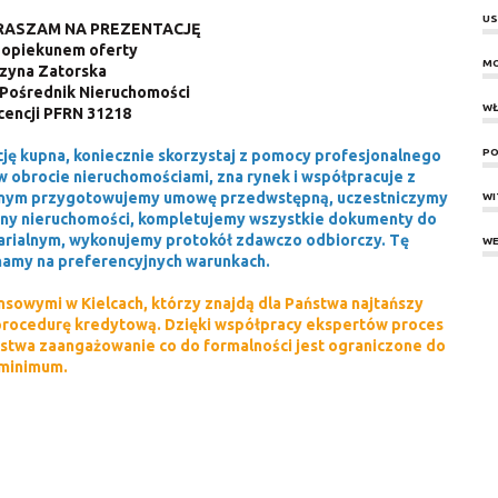
US
RASZAM NA PREZENTACJĘ
 opiekunem oferty
MO
zyna Zatorska
Pośrednik Nieruchomości
WŁ
cencji PFRN
31218
PO
cję kupna, koniecznie skorzystaj z pomocy profesjonalnego
w obrocie nieruchomościami, zna rynek i współpracuje z
rawnym przygotowujemy umowę przedwstępną, uczestniczymy
W
ny nieruchomości, kompletujemy wszystkie dokumenty do
tarialnym, wykonujemy protokół zdawczo odbiorczy. Tę
WE
amy na preferencyjnych warunkach.
sowymi w Kielcach, którzy znajdą dla Państwa najtańszy
procedurę kredytową. Dzięki współpracy ekspertów proces
stwa zaangażowanie co do formalności jest ograniczone do
minimum.