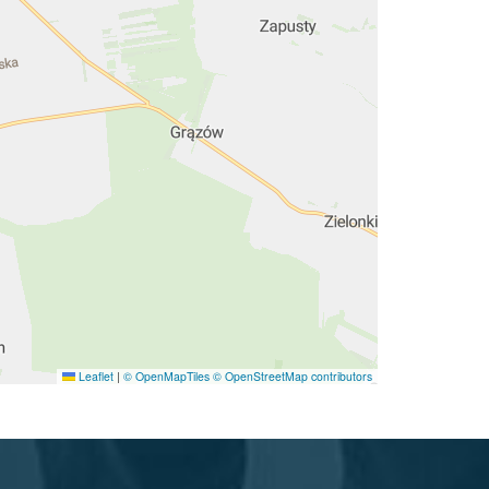
Leaflet
|
© OpenMapTiles
© OpenStreetMap contributors