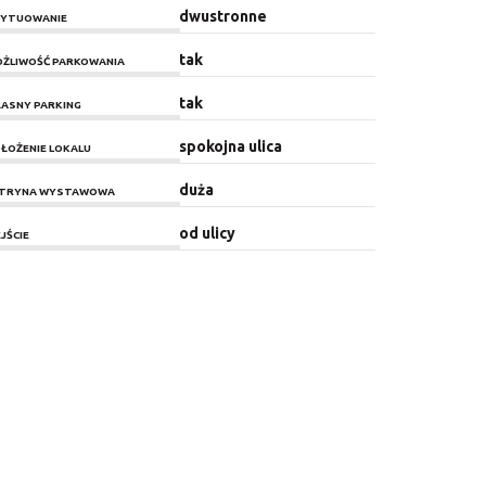
dwustronne
YTUOWANIE
tak
ŻLIWOŚĆ PARKOWANIA
tak
ASNY PARKING
spokojna ulica
ŁOŻENIE LOKALU
duża
ITRYNA WYSTAWOWA
od ulicy
JŚCIE