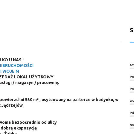
S
LKO U NAS !
NIERUCHOMOŚCI
SY
TWOJE M
RZEDAŻ LOKAL UŻYTKOWY
PO
usługi / magazyn / pracownię.
PO
 powierzchni 550 m² , usytuowany na parterze w budynku, w
LI
 Jędrzejów.
PI
dwoma bezpośrednio od ulicy
RO
 dobrą ekspozycję
e -Żabka