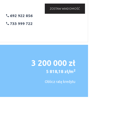
ZOSTAW WIADOMOŚĆ
692 922 856
733 999 722
3 200 000 zł
2
5 818,18 zł/m
Oblicz ratę kredytu