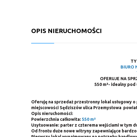
OPIS NIERUCHOMOŚCI
TY
BIURO 
OFERUJE NA SP
550 m²- idealny pod 
Oferuję na sprzedaż przestronny lokal usługowy o
miejscowości Sędziszów ulica Przemysłowa powiat
Opis nieruchomości:
Powierzchnia całkowita:
55
0 m²
Usytuowanie: parter z czterema wejściami w tym 
Od frontu duże nowe witryny zapewniające bardzo
Pierwszy lokal wynajmowany na potrzeby handlow