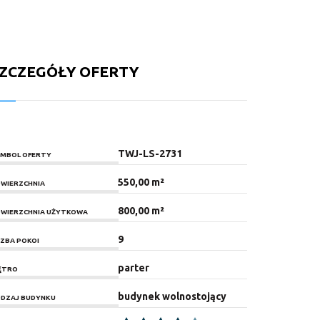
ZCZEGÓŁY OFERTY
TWJ-LS-2731
MBOL OFERTY
550,00 m²
WIERZCHNIA
800,00 m²
WIERZCHNIA UŻYTKOWA
9
CZBA POKOI
parter
ĘTRO
budynek wolnostojący
DZAJ BUDYNKU