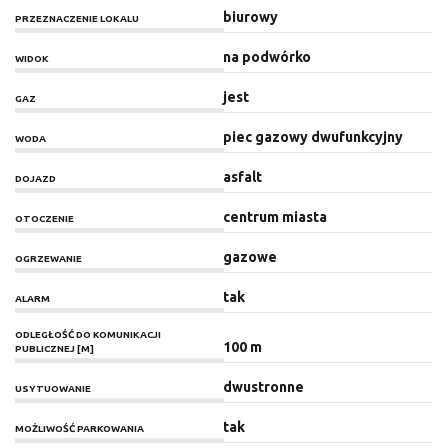
biurowy
PRZEZNACZENIE LOKALU
na podwórko
WIDOK
jest
GAZ
piec gazowy dwufunkcyjny
WODA
asfalt
DOJAZD
centrum miasta
OTOCZENIE
gazowe
OGRZEWANIE
tak
ALARM
ODLEGŁOŚĆ DO KOMUNIKACJI
100 m
PUBLICZNEJ [M]
dwustronne
USYTUOWANIE
tak
MOŻLIWOŚĆ PARKOWANIA