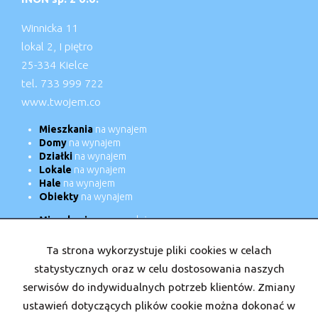
Winnicka 11
lokal 2, I piętro
25-334 Kielce
tel. 733 999 722
www.twojem.co
Mieszkania
na wynajem
Domy
na wynajem
Działki
na wynajem
Lokale
na wynajem
Hale
na wynajem
Obiekty
na wynajem
Mieszkania
na sprzedaż
Domy
na sprzedaż
Działki
na sprzedaż
Ta strona wykorzystuje pliki cookies w celach
Lokale
na sprzedaż
statystycznych oraz w celu dostosowania naszych
Hale
na sprzedaż
serwisów do indywidualnych potrzeb klientów. Zmiany
Obiekty
na sprzedaż
ustawień dotyczących plików cookie można dokonać w