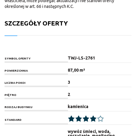
właściciela, może podlegać aktualizacji i nie stanowi oferty
określonej w art. 66 i następnych K.C.
SZCZEGÓŁY OFERTY
TWJ-LS-2761
SYMBOL OFERTY
87,00 m²
POWIERZCHNIA
3
LICZBA POKOI
2
PIĘTRO
kamienica
RODZAJ BUDYNKU
STANDARD
wywóz śmieci, woda,
sprzątanie, monitoring,