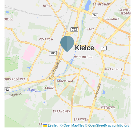
Leaflet
|
© OpenMapTiles
© OpenStreetMap contributors