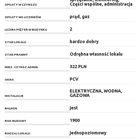
Części wspólne, administracja
OPŁATY W CZYNSZU
prąd, gaz
OPŁATY WG LICZNIKÓW
2
LICZBA PIĘTER W BUDYNKU
bardzo dobry
STAN LOKALU
Odrębna własność lokalu
STAN PRAWNY
322 PLN
MIES. CZYNSZ ADMIN.
PCV
OKNA
ELEKTRYCZNA, WODNA,
GAZOWA
INSTALACJE
jest
BALKON
1900
ROK BUDOWY
jednopoziomowy
RODZAJ LOKALU