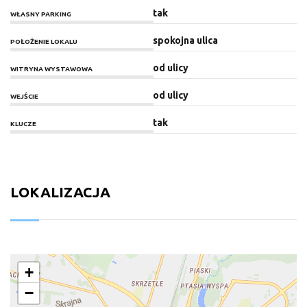
tak
WŁASNY PARKING
spokojna ulica
POŁOŻENIE LOKALU
od ulicy
WITRYNA WYSTAWOWA
od ulicy
WEJŚCIE
tak
KLUCZE
LOKALIZACJA
+
−