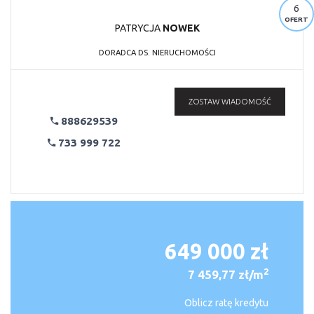
6
OFERT
PATRYCJA
NOWEK
DORADCA DS. NIERUCHOMOŚCI
ZOSTAW WIADOMOŚĆ
888629539
733 999 722
649 000 zł
2
7 459,77 zł/m
Oblicz ratę kredytu