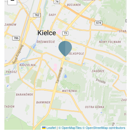
−
Leaflet
|
© OpenMapTiles
© OpenStreetMap contributors