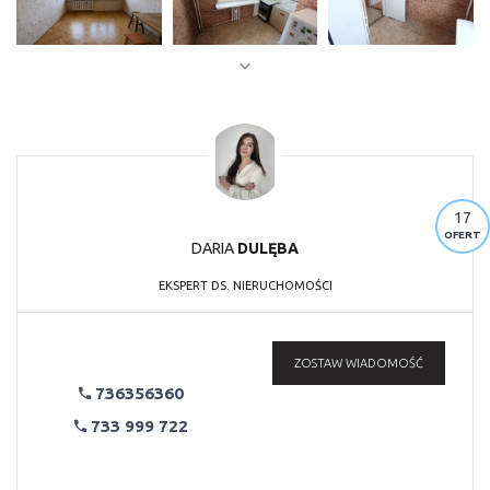
17
OFERT
DARIA
DULĘBA
EKSPERT DS. NIERUCHOMOŚCI
ZOSTAW WIADOMOŚĆ
736356360
733 999 722