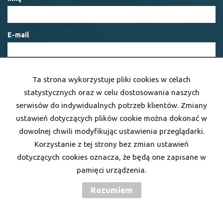
E-mail
Telefon komórkowy
Ta strona wykorzystuje pliki cookies w celach
statystycznych oraz w celu dostosowania naszych
serwisów do indywidualnych potrzeb klientów. Zmiany
Kod zabezpieczający
ustawień dotyczących plików cookie można dokonać w
dowolnej chwili modyfikując ustawienia przeglądarki.
Korzystanie z tej strony bez zmian ustawień
Wiadomość
dotyczących cookies oznacza, że będą one zapisane w
pamięci urządzenia.
Rozumiem
Wyrażam zgodę na przetwarzanie podanych przeze mnie danych