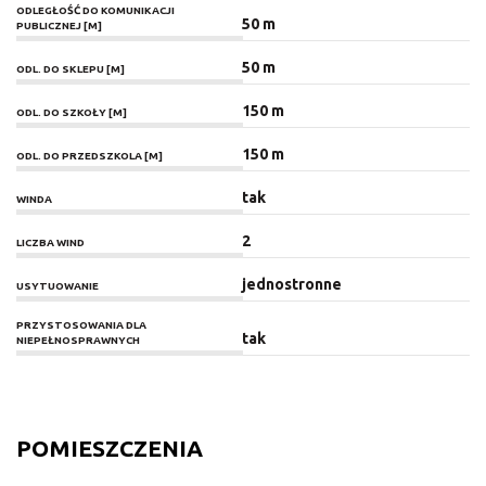
ODLEGŁOŚĆ DO KOMUNIKACJI
50 m
PUBLICZNEJ [M]
50 m
ODL. DO SKLEPU [M]
150 m
ODL. DO SZKOŁY [M]
150 m
ODL. DO PRZEDSZKOLA [M]
tak
WINDA
2
LICZBA WIND
jednostronne
USYTUOWANIE
PRZYSTOSOWANIA DLA
tak
NIEPEŁNOSPRAWNYCH
POMIESZCZENIA