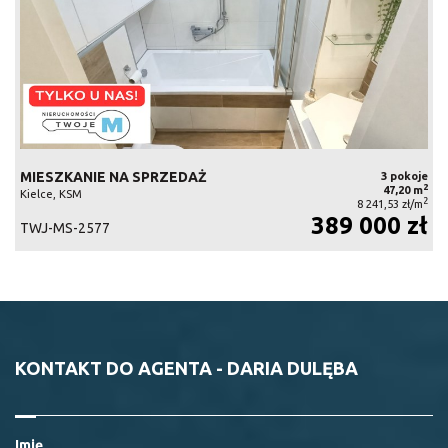
MIESZKANIE NA SPRZEDAŻ
3 pokoje
2
47,20 m
Kielce, KSM
2
8 241,53 zł/m
389 000 zł
TWJ-MS-2577
KONTAKT DO AGENTA - DARIA DULĘBA
Imię