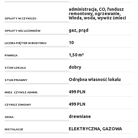
administracja, CO, fundusz
remontowy, ogrzewanie,
Winda, woda, wywóz śmieci
OPŁATY W CZYNSZU
gaz, prąd
OPŁATY WG LICZNIKÓW
10
LICZBA PIĘTER W BUDYNKU
1,50 m²
PIWNICA
dobry
STAN LOKALU
Odrębna własność lokalu
STAN PRAWNY
499 PLN
MIES. CZYNSZ ADMIN.
499 PLN
CZYNSZ ZIMOWY
drewniane
OKNA
ELEKTRYCZNA, GAZOWA
INSTALACJE