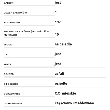
jest
BALKON
1
LICZBA BALKONÓW
1975
ROK BUDOWY
PARKING STRZEŻONY (ODLEGŁOŚĆ W
10 m
METRACH)
na osiedle
WIDOK
jest
GAZ
jest
WODA
asfalt
DOJAZD
osiedle
OTOCZENIE
C.O. miejskie
OGRZEWANIE
częściowo umeblowane
UMEBLOWANIE