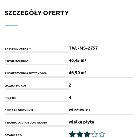
SZCZEGÓŁY OFERTY
TWJ-MS-2757
SYMBOL OFERTY
46,45 m²
POWIERZCHNIA
46,50 m²
POWIERZCHNIA UŻYTKOWA
2
LICZBA POKOI
4
PIĘTRO
wieżowiec
RODZAJ BUDYNKU
wielka płyta
TECHNOLOGIA BUDOWLANA
STANDARD