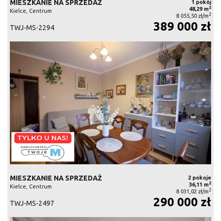
MIESZKANIE NA SPRZEDAŻ
1 pokój
2
48,29 m
Kielce, Centrum
2
8 055,50 zł/m
389 000 zł
TWJ-MS-2294
MIESZKANIE NA SPRZEDAŻ
2 pokoje
2
36,11 m
Kielce, Centrum
2
8 031,02 zł/m
290 000 zł
TWJ-MS-2497