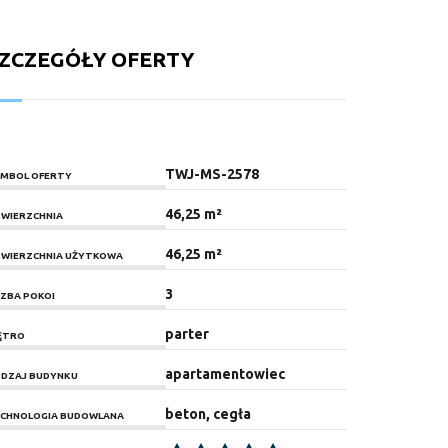
ZCZEGÓŁY OFERTY
TWJ-MS-2578
MBOL OFERTY
46,25 m²
WIERZCHNIA
46,25 m²
WIERZCHNIA UŻYTKOWA
3
CZBA POKOI
parter
ĘTRO
apartamentowiec
DZAJ BUDYNKU
beton, cegła
CHNOLOGIA BUDOWLANA