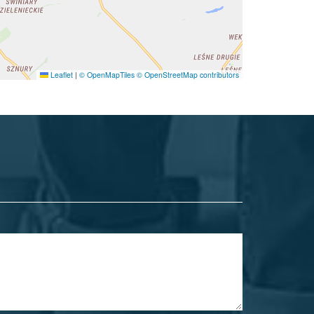
Leaflet
|
© OpenMapTiles
© OpenStreetMap contributors