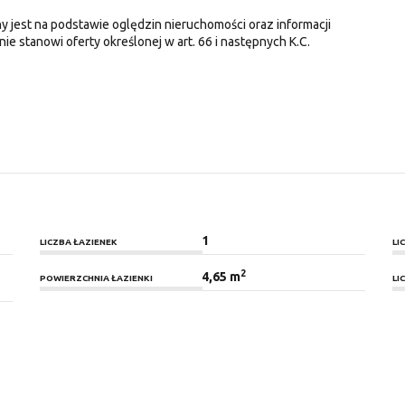
y jest na podstawie oględzin nieruchomości oraz informacji
nie stanowi oferty określonej w art. 66 i następnych K.C.
1
LICZBA ŁAZIENEK
LI
2
4,65 m
POWIERZCHNIA ŁAZIENKI
LI