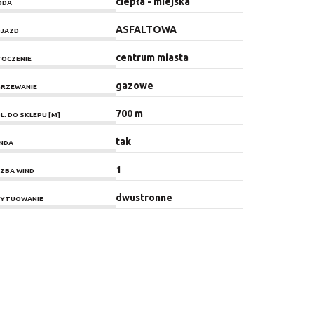
ciepła - miejska
ODA
ASFALTOWA
JAZD
centrum miasta
OCZENIE
gazowe
RZEWANIE
700 m
L. DO SKLEPU [M]
tak
NDA
1
CZBA WIND
dwustronne
YTUOWANIE