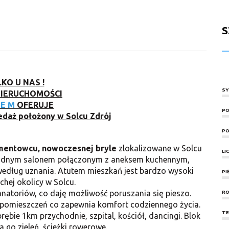
S
KO U NAS !
SY
NIERUCHOMOŚCI
E M
OFERUJE
PO
daż położony w Solcu Zdrój
PO
amentowcu,
nowoczesnej bryle
zlokalizowane w Solcu
LI
 z widnym salonem połączonym z aneksem kuchennym,
 według uznania. Atutem mieszkań jest bardzo wysoki
PI
chej okolicy w Solcu.
natoriów, co daję możliwość poruszania się pieszo.
RO
 pomieszczeń co zapewnia komfort codziennego życia.
TE
rębie 1km przychodnie, szpital, kościół, dancingi. Blok
a go zieleń, ścieżki rowerowe.