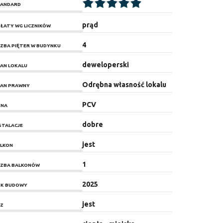
ANDARD
prąd
ŁATY WG LICZNIKÓW
4
CZBA PIĘTER W BUDYNKU
deweloperski
AN LOKALU
Odrębna własność lokalu
AN PRAWNY
PCV
KNA
dobre
STALACJE
jest
LKON
1
CZBA BALKONÓW
2025
K BUDOWY
jest
Z