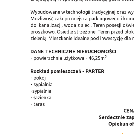
Wybudowane w technologii tradycyjnej oraz wy
Możliwość zakupu miejsca parkingowego i komó
do kanalizacji, woda z sieci. Teren posesji o
proszkowo. Osiedle strzeżone. Teren przed bl
zielenią. Mieszkanie idealne pod inwestycję dl
DANE TECHNICZNE NIERUCHOMOŚCI
2
- powierzchnia użytkowa - 46,25m
Rozkład pomieszczeń - PARTER
- pokój
- sypialnia
-sypialnia
- łazienka
- taras
CENA
Serdecznie zap
Opiekun of