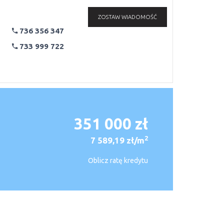
ZOSTAW WIADOMOŚĆ
736 356 347
733 999 722
351 000 zł
2
7 589,19 zł/m
Oblicz ratę kredytu