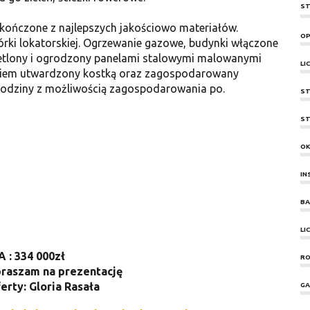
ST
kończone z najlepszych jakościowo materiałów.
OP
rki lokatorskiej. Ogrzewanie gazowe, budynki włączone
świetlony i ogrodzony panelami stalowymi malowanymi
LI
okiem utwardzony kostką oraz zagospodarowany
a rodziny z możliwością zagospodarowania po.
ST
ST
O
IN
BA
LI
 : 334 000zł
RO
raszam na prezentację
erty: Gloria Rasała
GA