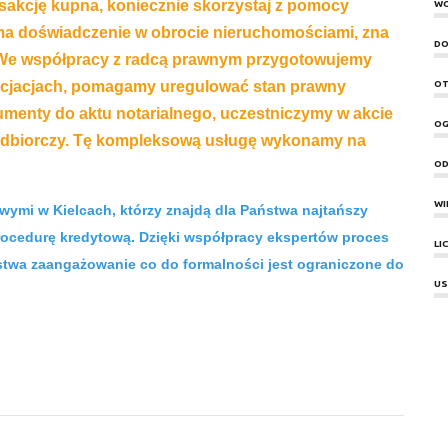
nsakcję kupna, koniecznie skorzystaj z pomocy
W
 ma doświadczenie w obrocie nieruchomościami, zna
DO
We współpracy z radcą prawnym przygotowujemy
OT
cjacjach, pomagamy uregulować stan prawny
menty do aktu notarialnego, uczestniczymy w akcie
OG
dbiorczy.
Tę kompleksową usługę wykonamy na
OD
WI
wymi w Kielcach, którzy znajdą dla Państwa najtańszy
rocedurę kredytową. Dzięki współpracy ekspertów proces
LI
stwa zaangażowanie co do formalności jest ograniczone do
US