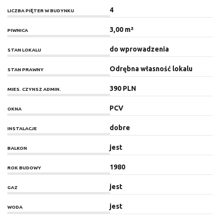
4
LICZBA PIĘTER W BUDYNKU
3,00 m²
PIWNICA
do wprowadzenia
STAN LOKALU
Odrębna własność lokalu
STAN PRAWNY
390 PLN
MIES. CZYNSZ ADMIN.
PCV
OKNA
dobre
INSTALACJE
jest
BALKON
1980
ROK BUDOWY
jest
GAZ
jest
WODA