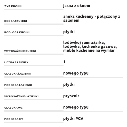
jasna z oknem
TYP KUCHNI
aneks kuchenny - połączony z
salonem
RODZAJ KUCHNI
płytki
PODŁOGA KUCHNI
lodówko/zamrażarka,
lodówka, kuchenka gazowa,
meble kuchenne na wymiar
WYPOSAŻENIE KUCHNI
1
LICZBA ŁAZIENEK
nowego typu
GLAZURA ŁAZIENKI
płytki
PODŁOGA ŁAZIENKI
prysznic
WYPOSAŻENIE ŁAZIENKI
nowego typu
GLAZURA WC
płytki PCV
PODŁOGA WC