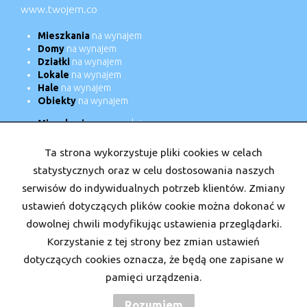
www.twojem.co
Mieszkania
na wynajem
Domy
na wynajem
Działki
na wynajem
Lokale
na wynajem
Hale
na wynajem
Obiekty
na wynajem
Mieszkania
na sprzedaż
Domy
na sprzedaż
Działki
na sprzedaż
Ta strona wykorzystuje pliki cookies w celach
Lokale
na sprzedaż
statystycznych oraz w celu dostosowania naszych
Hale
na sprzedaż
serwisów do indywidualnych potrzeb klientów. Zmiany
Obiekty
na sprzedaż
ustawień dotyczących plików cookie można dokonać w
dowolnej chwili modyfikując ustawienia przeglądarki.
Strona główna
Nasi doradcy
Kariera
Kontakt
Kup
Korzystanie z tej strony bez zmian ustawień
Sprzedaj
dotyczących cookies oznacza, że będą one zapisane w
pamięci urządzenia.
Rozumiem
TwojeM
2026
Program dla biur nieruchomości
Galactica Virgo