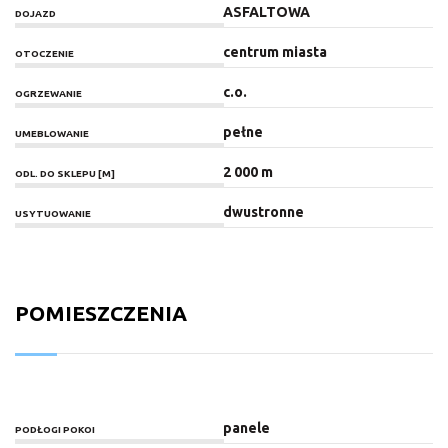
ASFALTOWA
DOJAZD
centrum miasta
OTOCZENIE
c.o.
OGRZEWANIE
pełne
UMEBLOWANIE
2 000 m
ODL. DO SKLEPU [M]
dwustronne
USYTUOWANIE
POMIESZCZENIA
panele
PODŁOGI POKOI