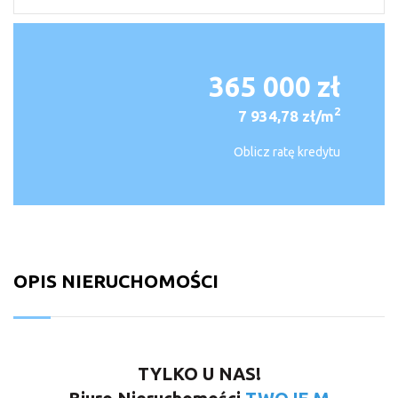
365 000 zł
2
7 934,78 zł/m
Oblicz ratę kredytu
OPIS NIERUCHOMOŚCI
TYLKO U NAS!