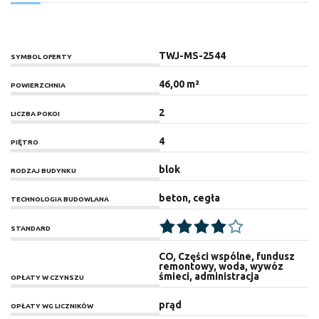
TWJ-MS-2544
SYMBOL OFERTY
46,00 m²
POWIERZCHNIA
2
LICZBA POKOI
4
PIĘTRO
blok
RODZAJ BUDYNKU
beton, cegła
TECHNOLOGIA BUDOWLANA
STANDARD
CO, Części wspólne, fundusz
remontowy, woda, wywóz
śmieci, administracja
OPŁATY W CZYNSZU
prąd
OPŁATY WG LICZNIKÓW