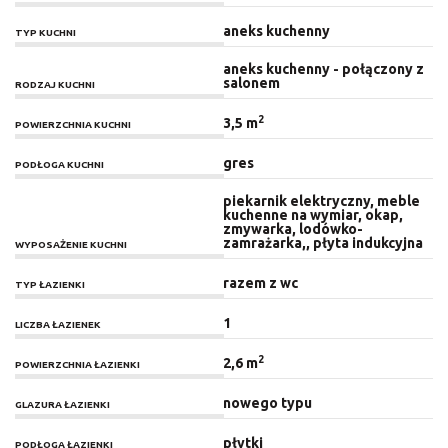
aneks kuchenny
TYP KUCHNI
aneks kuchenny - połączony z
salonem
RODZAJ KUCHNI
2
3,5 m
POWIERZCHNIA KUCHNI
gres
PODŁOGA KUCHNI
piekarnik elektryczny, meble
kuchenne na wymiar, okap,
zmywarka, lodówko-
zamrażarka,, płyta indukcyjna
WYPOSAŻENIE KUCHNI
razem z wc
TYP ŁAZIENKI
1
LICZBA ŁAZIENEK
2
2,6 m
POWIERZCHNIA ŁAZIENKI
nowego typu
GLAZURA ŁAZIENKI
płytki
PODŁOGA ŁAZIENKI