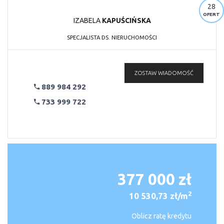
28
OFERT
IZABELA
KAPUŚCIŃSKA
SPECJALISTA DS. NIERUCHOMOŚCI
ZOSTAW WIADOMOŚĆ
889 984 292
733 999 722
377 000 zł
2
10 530,73 zł/m
Oblicz ratę kredytu