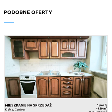
PODOBNE OFERTY
MIESZKANIE NA SPRZEDAŻ
1 pokój
2
48,29 m
Kielce, Centrum
2
8 055,50 zł/m