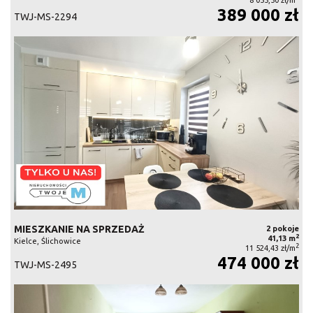
389 000 zł
TWJ-MS-2294
MIESZKANIE NA SPRZEDAŻ
2 pokoje
2
41,13 m
Kielce, Ślichowice
2
11 524,43 zł/m
474 000 zł
TWJ-MS-2495