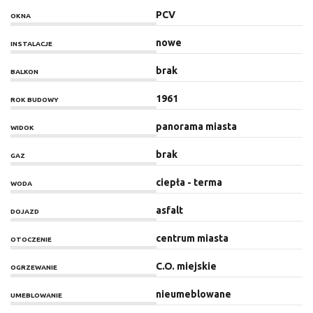
PCV
OKNA
nowe
INSTALACJE
brak
BALKON
1961
ROK BUDOWY
panorama miasta
WIDOK
brak
GAZ
ciepła - terma
WODA
asfalt
DOJAZD
centrum miasta
OTOCZENIE
C.O. miejskie
OGRZEWANIE
nieumeblowane
UMEBLOWANIE