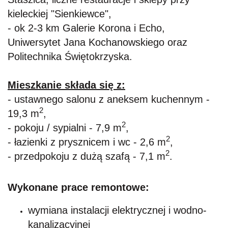
kieleckiej "Sienkiewce",
- ok 2-3 km Galerie Korona i Echo,
Uniwersytet Jana Kochanowskiego oraz
Politechnika Świętokrzyska.
Mieszkanie składa się z:
- ustawnego salonu z aneksem kuchennym -
2
19,3 m
,
2
- pokoju / sypialni - 7,9 m
,
2
- łazienki z prysznicem i wc - 2,6 m
,
2
- przedpokoju z dużą szafą - 7,1 m
.
Wykonane prace remontowe:
wymiana instalacji elektrycznej i wodno-
kanalizacyjnej