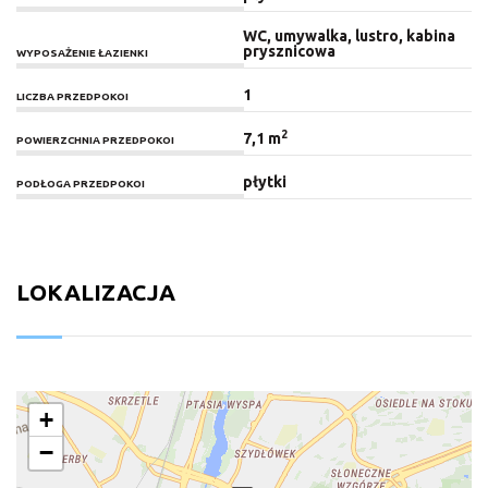
WC, umywalka, lustro, kabina
prysznicowa
WYPOSAŻENIE ŁAZIENKI
1
LICZBA PRZEDPOKOI
2
7,1 m
POWIERZCHNIA PRZEDPOKOI
płytki
PODŁOGA PRZEDPOKOI
LOKALIZACJA
+
−