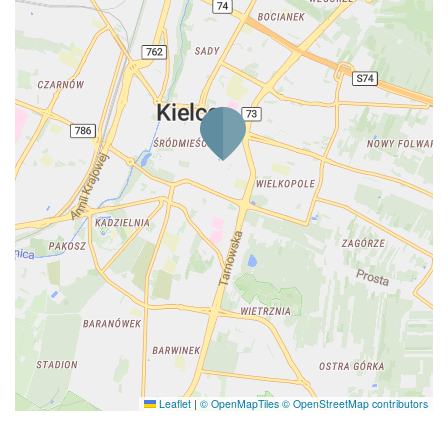
Leaflet
|
© OpenMapTiles
© OpenStreetMap contributors