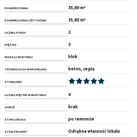
35,80 m²
POWIERZCHNIA
35,80 m²
POWIERZCHNIA UŻYTKOWA
2
LICZBA POKOI
3
PIĘTRO
blok
RODZAJ BUDYNKU
beton, cegła
TECHNOLOGIA BUDOWLANA
STANDARD
4
LICZBA PIĘTER W BUDYNKU
brak
GARAŻ
po remoncie
STAN LOKALU
Odrębna własność lokalu
STAN PRAWNY