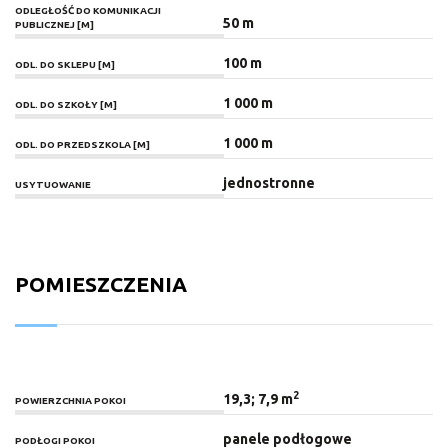
ODLEGŁOŚĆ DO KOMUNIKACJI
50 m
PUBLICZNEJ [M]
100 m
ODL. DO SKLEPU [M]
1 000 m
ODL. DO SZKOŁY [M]
1 000 m
ODL. DO PRZEDSZKOLA [M]
jednostronne
USYTUOWANIE
POMIESZCZENIA
2
19,3; 7,9 m
POWIERZCHNIA POKOI
panele podłogowe
PODŁOGI POKOI