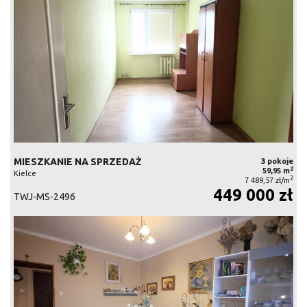
MIESZKANIE NA SPRZEDAŻ
3 pokoje
2
59,95 m
Kielce
2
7 489,57 zł/m
449 000 zł
TWJ-MS-2496