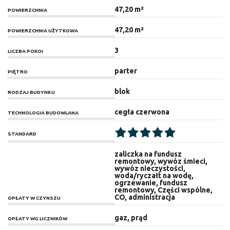
47,20 m²
POWIERZCHNIA
47,20 m²
POWIERZCHNIA UŻYTKOWA
3
LICZBA POKOI
parter
PIĘTRO
blok
RODZAJ BUDYNKU
cegła czerwona
TECHNOLOGIA BUDOWLANA
STANDARD
zaliczka na fundusz
remontowy, wywóz śmieci,
wywóz nieczystości,
woda/ryczałt na wodę,
ogrzewanie, fundusz
remontowy, Części wspólne,
CO, administracja
OPŁATY W CZYNSZU
gaz, prąd
OPŁATY WG LICZNIKÓW