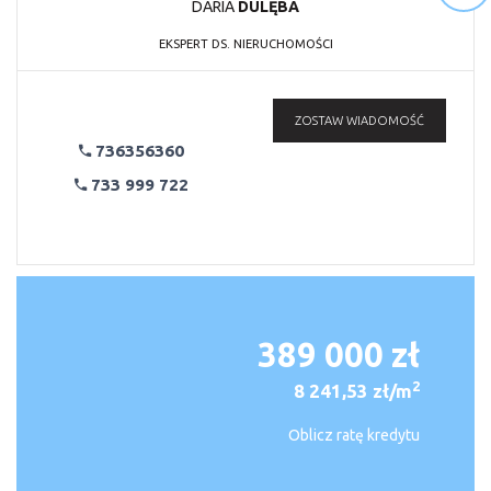
DARIA
DULĘBA
EKSPERT DS. NIERUCHOMOŚCI
ZOSTAW WIADOMOŚĆ
736356360
733 999 722
389 000 zł
2
8 241,53 zł/m
Oblicz ratę kredytu