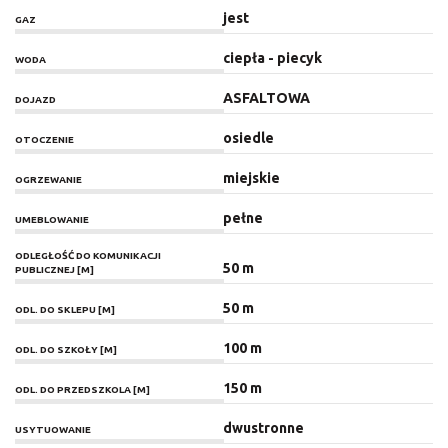
jest
GAZ
ciepła - piecyk
WODA
ASFALTOWA
DOJAZD
osiedle
OTOCZENIE
miejskie
OGRZEWANIE
pełne
UMEBLOWANIE
ODLEGŁOŚĆ DO KOMUNIKACJI
50 m
PUBLICZNEJ [M]
50 m
ODL. DO SKLEPU [M]
100 m
ODL. DO SZKOŁY [M]
150 m
ODL. DO PRZEDSZKOLA [M]
dwustronne
USYTUOWANIE