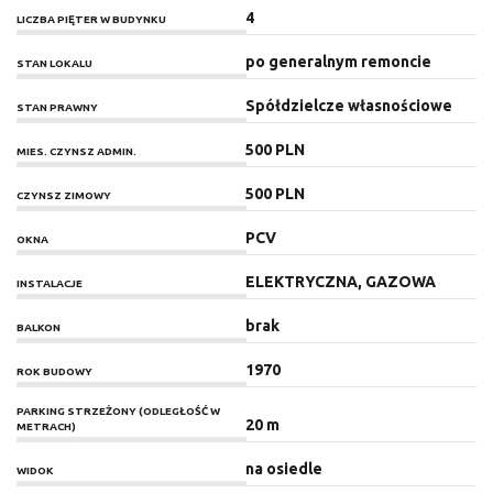
4
LICZBA PIĘTER W BUDYNKU
po generalnym remoncie
STAN LOKALU
Spółdzielcze własnościowe
STAN PRAWNY
500 PLN
MIES. CZYNSZ ADMIN.
500 PLN
CZYNSZ ZIMOWY
PCV
OKNA
ELEKTRYCZNA, GAZOWA
INSTALACJE
brak
BALKON
1970
ROK BUDOWY
PARKING STRZEŻONY (ODLEGŁOŚĆ W
20 m
METRACH)
na osiedle
WIDOK