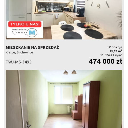
MIESZKANIE NA SPRZEDAŻ
2 pokoje
2
41,13 m
Kielce, Ślichowice
2
11 524,43 zł/m
474 000 zł
TWJ-MS-2495