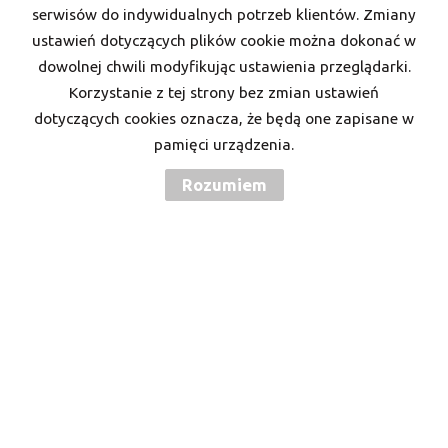
serwisów do indywidualnych potrzeb klientów. Zmiany
Kod zabezpieczający
ustawień dotyczących plików cookie można dokonać w
dowolnej chwili modyfikując ustawienia przeglądarki.
Korzystanie z tej strony bez zmian ustawień
Wiadomość
dotyczących cookies oznacza, że będą one zapisane w
pamięci urządzenia.
Rozumiem
Wyrażam zgodę na przetwarzanie podanych przeze mnie danych
osobowych. Administratorem danych jest Twoje M. Mam prawo
dostępu do swoich danych i ich poprawiania. Podanie danych jest
dobrowolne. Dane zbierane są w celu marketingowym oraz w celu
realizowania i wykonania zawartej umowy lub do podjęcia działań
na Twoje żądanie przed zawarciem umowy.