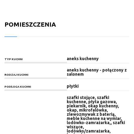
POMIESZCZENIA
aneks kuchenny
TYP KUCHNI
aneks kuchenny - połączony z
salonem
RODZAJ KUCHNI
płytki
PODŁOGA KUCHNI
szafki stojące, szafki
kuchenne, płyta gazowa,
piekarnik, okap kuchenny,
okap, mikrofalówka,
zlewozmywak z baterią,
meble kuchenne na wymiar,
lodówko-zamrażarka,, szafki
wiszące,
lodówko/zamrażarka,