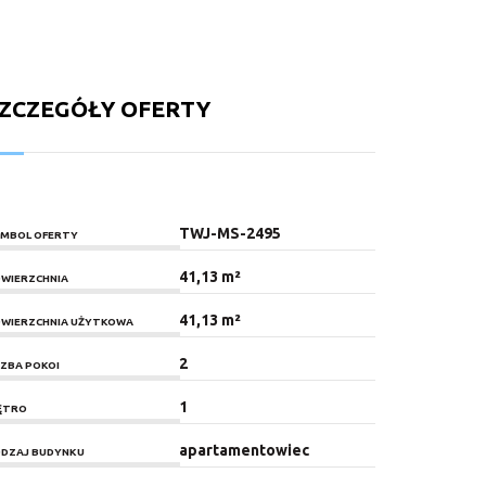
ZCZEGÓŁY OFERTY
TWJ-MS-2495
MBOL OFERTY
41,13 m²
WIERZCHNIA
41,13 m²
WIERZCHNIA UŻYTKOWA
2
CZBA POKOI
1
ĘTRO
apartamentowiec
DZAJ BUDYNKU