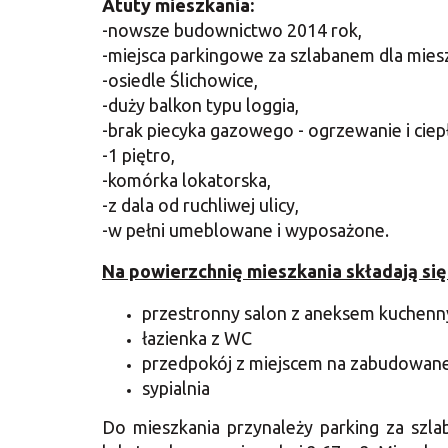
Atuty mieszkania:
-nowsze budownictwo 2014 rok,
-miejsca parkingowe za szlabanem dla mie
-osiedle Ślichowice,
-duży balkon typu loggia,
-brak piecyka gazowego - ogrzewanie i ciepła
-1 piętro,
-komórka lokatorska,
-z dala od ruchliwej ulicy,
-w pełni umeblowane i wyposażone.
Na powierzchnię mieszkania składają się
przestronny salon z aneksem kuchen
łazienka z WC
przedpokój z miejscem na zabudowane
sypialnia
Do mieszkania przynależy parking za sz