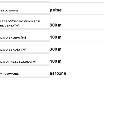
pełne
EBLOWANIE
LEGŁOŚĆ DO KOMUNIKACJI
300 m
BLICZNEJ [M]
100 m
L. DO SKLEPU [M]
300 m
L. DO SZKOŁY [M]
100 m
L. DO PRZEDSZKOLA [M]
narożne
YTUOWANIE