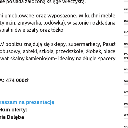
ie posiada założoną księgę wieczystą.
IN
łni umeblowane oraz wyposażone. W kuchni meble
BA
 m.in. zmywarka, lodówka), w salonie rozkładana
ypialni dwie szafy oraz łóżko.
LI
 W pobliżu znajdują się sklepy, supermarkety, Pasaż
RO
obusowy, apteki, szkoła, przedszkole, żłobek, place
PA
erwat skalny kamieniołom- idealny na długie spacery
W 
WI
: 474 000zł
GA
W
raszam na prezentację
DO
kun oferty:
OT
ria Dulęba
OG