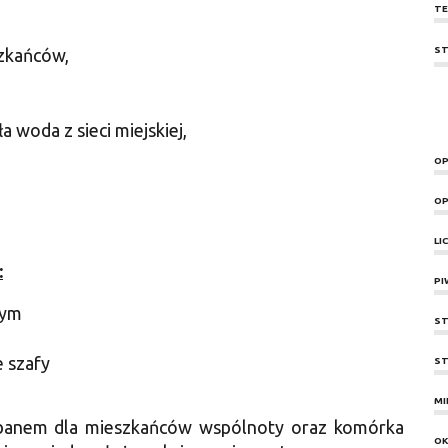
TE
ST
szkańców,
 woda z sieci miejskiej,
OP
OP
LI
:
PI
nym
ST
 szafy
ST
MI
labanem dla mieszkańców wspólnoty oraz komórka
O