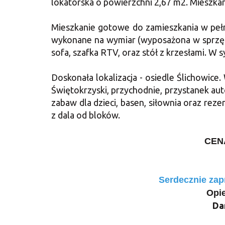
lokatorska o powierzchni 2,67 m2. Mieszkan
Mieszkanie gotowe do zamieszkania w pe
wykonane na wymiar (wyposażona w sprzęty
sofa, szafka RTV, oraz stół z krzesłami. W s
Doskonała lokalizacja - osiedle Ślichowice.
Świętokrzyski, przychodnie, przystanek aut
zabaw dla dzieci, basen, siłownia oraz rez
z dala od bloków.
CENA
Serdecznie zap
Opie
Da