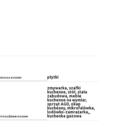
płytki
DŁOGA KUCHNI
zmywarka, szafki
kuchenne, stół, stała
zabudowa, meble
kuchenne na wymiar,
sprzęt AGD, okap
kuchenny, mikrofalówka,
lodówko-zamrażarka,,
kuchenka gazowa
POSAŻENIE KUCHNI