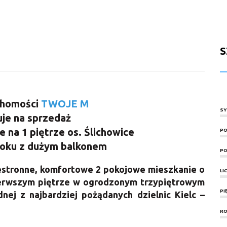
S
chomości
TWOJE M
SY
je na sprzedaż
 na 1 piętrze os. Ślichowice
PO
roku z dużym balkonem
PO
estronne, komfortowe 2 pokojowe mieszkanie
o
LI
erwszym piętrze w ogrodzonym trzypiętrowym
PI
nej z najbardziej pożądanych dzielnic Kielc –
RO