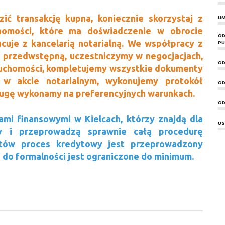
ić transakcję kupna, koniecznie skorzystaj z
UM
homości, które ma doświadczenie w obrocie
OD
cuje z kancelarią notarialną. We współpracy z
PU
przedwstępną, uczestniczymy w negocjacjach,
OD
uchomości, kompletujemy wszystkie dokumenty
 w akcie notarialnym, wykonujemy protokół
OD
ugę wykonamy na preferencyjnych warunkach.
OD
mi finansowymi w Kielcach, którzy znajdą dla
US
y i przeprowadzą sprawnie całą procedurę
rtów proces kredytowy jest przeprowadzony
 do formalności jest ograniczone do minimum.