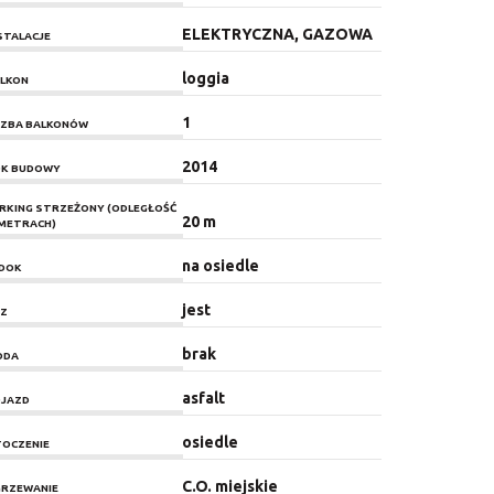
ELEKTRYCZNA, GAZOWA
STALACJE
loggia
LKON
1
CZBA BALKONÓW
2014
K BUDOWY
RKING STRZEŻONY (ODLEGŁOŚĆ
20 m
METRACH)
na osiedle
DOK
jest
Z
brak
ODA
asfalt
JAZD
osiedle
OCZENIE
C.O. miejskie
RZEWANIE