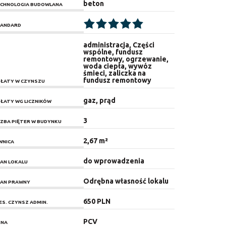
beton
CHNOLOGIA BUDOWLANA
ANDARD
administracja, Części
wspólne, fundusz
remontowy, ogrzewanie,
woda ciepła, wywóz
śmieci, zaliczka na
fundusz remontowy
ŁATY W CZYNSZU
gaz, prąd
ŁATY WG LICZNIKÓW
3
CZBA PIĘTER W BUDYNKU
2,67 m²
WNICA
do wprowadzenia
AN LOKALU
Odrębna własność lokalu
AN PRAWNY
650 PLN
ES. CZYNSZ ADMIN.
PCV
KNA