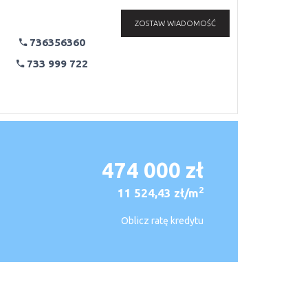
ZOSTAW WIADOMOŚĆ
736356360
733 999 722
474 000 zł
2
11 524,43 zł/m
Oblicz ratę kredytu