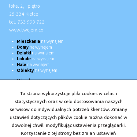
lokal 2, I piętro
25-334 Kielce
tel. 733 999 722
www.twojem.co
Mieszkania
na wynajem
Domy
na wynajem
Działki
na wynajem
Lokale
na wynajem
Hale
na wynajem
Obiekty
na wynajem
Mieszkania
na sprzedaż
Domy
na sprzedaż
Działki
na sprzedaż
Ta strona wykorzystuje pliki cookies w celach
Lokale
na sprzedaż
statystycznych oraz w celu dostosowania naszych
Hale
na sprzedaż
serwisów do indywidualnych potrzeb klientów. Zmiany
Obiekty
na sprzedaż
ustawień dotyczących plików cookie można dokonać w
dowolnej chwili modyfikując ustawienia przeglądarki.
Strona główna
Nasi doradcy
Kariera
Kontakt
Kup
Korzystanie z tej strony bez zmian ustawień