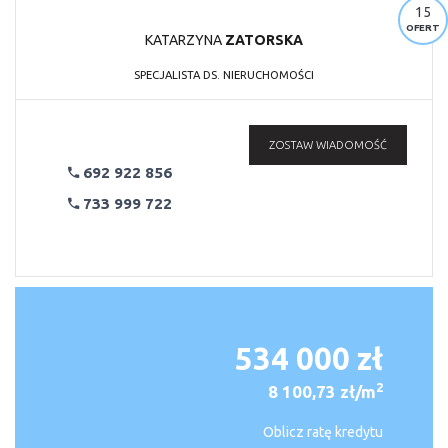
15
OFERT
KATARZYNA
ZATORSKA
SPECJALISTA DS. NIERUCHOMOŚCI
ZOSTAW WIADOMOŚĆ
692 922 856
733 999 722
534 000 zł
2
8 100,73 zł/m
Oblicz ratę kredytu