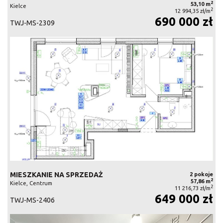
2
53,10 m
Kielce
2
12 994,35 zł/m
690 000 zł
TWJ-MS-2309
MIESZKANIE NA SPRZEDAŻ
2 pokoje
2
57,86 m
Kielce, Centrum
2
11 216,73 zł/m
649 000 zł
TWJ-MS-2406