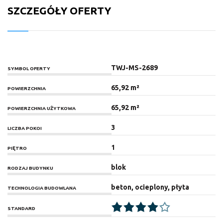
SZCZEGÓŁY OFERTY
TWJ-MS-2689
SYMBOL OFERTY
65,92 m²
POWIERZCHNIA
65,92 m²
POWIERZCHNIA UŻYTKOWA
3
LICZBA POKOI
1
PIĘTRO
blok
RODZAJ BUDYNKU
beton, ocieplony, płyta
TECHNOLOGIA BUDOWLANA
STANDARD