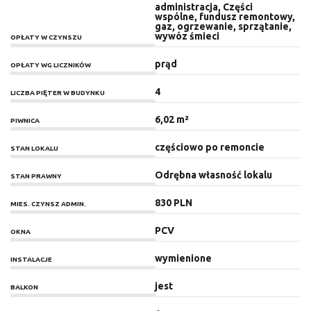
administracja, Części
wspólne, fundusz remontowy,
gaz, ogrzewanie, sprzątanie,
wywóz śmieci
OPŁATY W CZYNSZU
prąd
OPŁATY WG LICZNIKÓW
4
LICZBA PIĘTER W BUDYNKU
6,02 m²
PIWNICA
częściowo po remoncie
STAN LOKALU
Odrębna własność lokalu
STAN PRAWNY
830 PLN
MIES. CZYNSZ ADMIN.
PCV
OKNA
wymienione
INSTALACJE
jest
BALKON