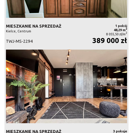
MIESZKANIE NA SPRZEDAŻ
1 pokój
2
48,29 m
Kielce, Centrum
2
8 055,50 zł/m
389 000 zł
TWJ-MS-2294
MIESZKANIE NA SPRZEDAŻ
3 pokoje