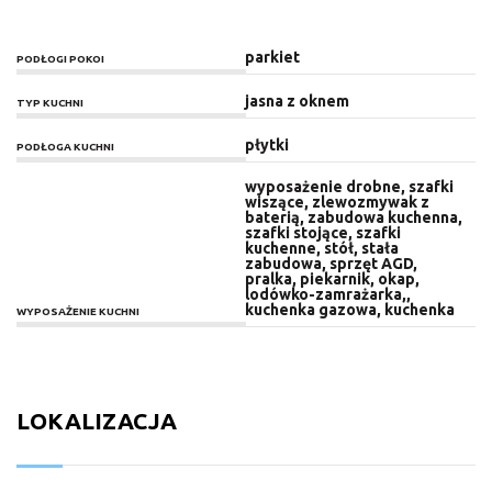
parkiet
PODŁOGI POKOI
jasna z oknem
TYP KUCHNI
płytki
PODŁOGA KUCHNI
wyposażenie drobne, szafki
wiszące, zlewozmywak z
baterią, zabudowa kuchenna,
szafki stojące, szafki
kuchenne, stół, stała
zabudowa, sprzęt AGD,
pralka, piekarnik, okap,
lodówko-zamrażarka,,
kuchenka gazowa, kuchenka
WYPOSAŻENIE KUCHNI
LOKALIZACJA