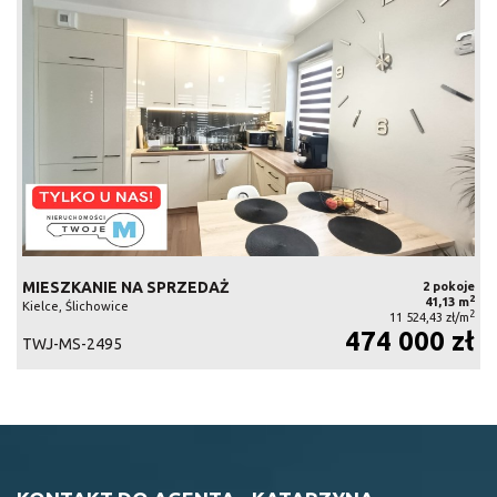
MIESZKANIE NA SPRZEDAŻ
2 pokoje
2
41,13 m
Kielce, Ślichowice
2
11 524,43 zł/m
474 000 zł
TWJ-MS-2495