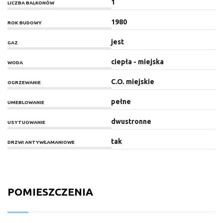
1
LICZBA BALKONÓW
1980
ROK BUDOWY
jest
GAZ
ciepła - miejska
WODA
C.O. miejskie
OGRZEWANIE
pełne
UMEBLOWANIE
dwustronne
USYTUOWANIE
tak
DRZWI ANTYWŁAMANIOWE
POMIESZCZENIA