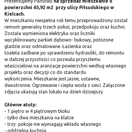
Prezentujemy Państwu
na sprzedaż mieszkanie o
powierzchni 65,92 m2 przy ulicy Piłsudskiego w
Kielcach.
W mieszkaniu niespełna rok temu przeprowadzony został
remont generalny trzech pokoi, przedpokoju oraz kuchni.
Została wymieniona elektryka oraz liczniki
wycyklinowany parkiet dębowo- bukowy, położone
gładzie oraz odmalowane. Łazienka oraz
toaleta zadbane po sprawdzeniu hydrauliki, do remontu
w dalszej przyszłości co pozwala przyszłemu
właścicielowi na aranżacje powierzchni według własnego
projektu oraz decyzji co do standardu
wykończenia. Mieszkanie jest jasne, ustawne,
dwustronne. Ogrzewanie i ciepła woda z sieci. Załączone
zdjęcia ukazują stan lokalu na dzień dzisiejszy.
Główne atuty:
- 1 piętro w 4 piętrowym bloku
- tylko dwa mieszkania na klatce
- trzy pokoje nie wymagają wkładu własnego
- oddzielna kuchnia