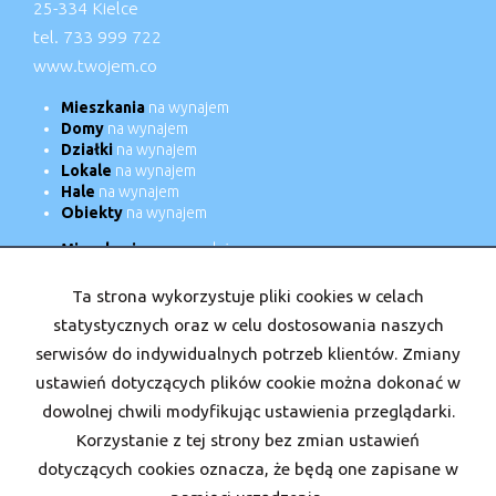
25-334 Kielce
tel. 733 999 722
www.twojem.co
Mieszkania
na wynajem
Domy
na wynajem
Działki
na wynajem
Lokale
na wynajem
Hale
na wynajem
Obiekty
na wynajem
Mieszkania
na sprzedaż
Domy
na sprzedaż
Działki
na sprzedaż
Ta strona wykorzystuje pliki cookies w celach
Lokale
na sprzedaż
statystycznych oraz w celu dostosowania naszych
Hale
na sprzedaż
serwisów do indywidualnych potrzeb klientów. Zmiany
Obiekty
na sprzedaż
ustawień dotyczących plików cookie można dokonać w
dowolnej chwili modyfikując ustawienia przeglądarki.
Strona główna
Nasi doradcy
Kariera
Kontakt
Kup
Korzystanie z tej strony bez zmian ustawień
Sprzedaj
dotyczących cookies oznacza, że będą one zapisane w