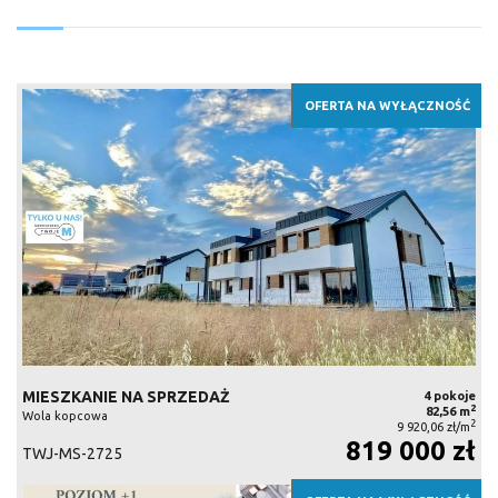
OFERTA NA WYŁĄCZNOŚĆ
MIESZKANIE NA SPRZEDAŻ
4 pokoje
2
82,56 m
Wola kopcowa
2
9 920,06 zł/m
819 000 zł
TWJ-MS-2725