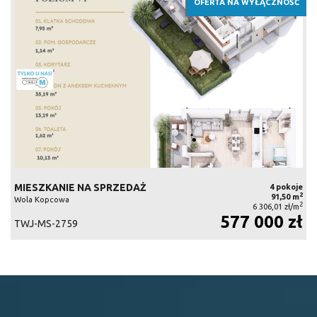
OFERTA NA WYŁĄCZNOŚĆ
MIESZKANIE NA SPRZEDAŻ
4 pokoje
2
91,50 m
Wola Kopcowa
2
6 306,01 zł/m
577 000 zł
TWJ-MS-2759