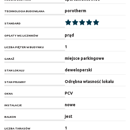
porotherm
TECHNOLOGIA BUDOWLANA
STANDARD
prąd
OPŁATY WG LICZNIKÓW
1
LICZBA PIĘTER W BUDYNKU
miejsce parkingowe
GARAŻ
deweloperski
STAN LOKALU
Odrębna własność lokalu
STAN PRAWNY
PCV
OKNA
nowe
INSTALACJE
jest
BALKON
1
LICZBA TARASÓW