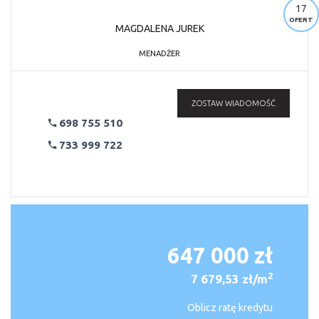
17
OFERT
MAGDALENA JUREK
MENADŻER
ZOSTAW WIADOMOŚĆ
698 755 510
733 999 722
647 000 zł
2
7 679,53 zł/m
Oblicz ratę kredytu