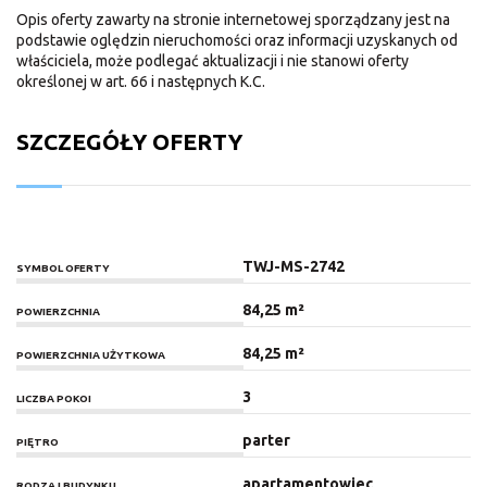
Opis oferty zawarty na stronie internetowej sporządzany jest na
podstawie oględzin nieruchomości oraz informacji uzyskanych od
właściciela, może podlegać aktualizacji i nie stanowi oferty
określonej w art. 66 i następnych K.C.
SZCZEGÓŁY OFERTY
TWJ-MS-2742
SYMBOL OFERTY
84,25 m²
POWIERZCHNIA
84,25 m²
POWIERZCHNIA UŻYTKOWA
3
LICZBA POKOI
parter
PIĘTRO
apartamentowiec
RODZAJ BUDYNKU