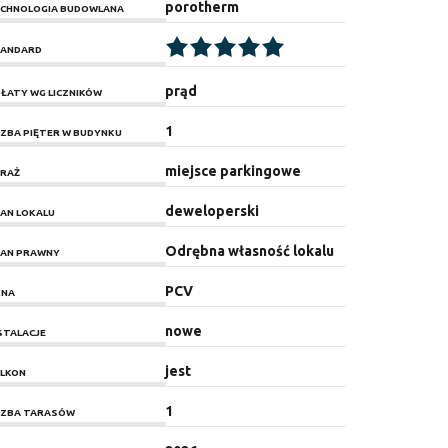
porotherm
CHNOLOGIA BUDOWLANA
ANDARD
prąd
ŁATY WG LICZNIKÓW
1
CZBA PIĘTER W BUDYNKU
miejsce parkingowe
RAŻ
deweloperski
AN LOKALU
Odrębna własność lokalu
AN PRAWNY
PCV
KNA
nowe
STALACJE
jest
LKON
1
CZBA TARASÓW