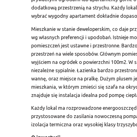
dodatkową przestrzenią na strychu. Każdy loka
wybrać wygodny apartament dokładnie dopaso
Mieszkanie w stanie deweloperskim, co daje pr
wg własnych preferencji i upodobań. Istnieje m
pomieszczeń jest ustawne i przestronne. Bard
przestrzeń na wiele sposobów. Głównym pomie
wyjściem na ogródek o powierzchni 100m2. W s
niezależne sypialnie. Łazienka bardzo przestr
wannę, oraz miejsce na pralkę. Dużym plusem je
mieszkania, w którym zmieści się szafa na okr
znajduje się instalacja idealna pod pompę ciepł
Każdy lokal ma rozprowadzone energooszczęd
przystosowane do zasilania nowoczesną pompą
izolacja termiczna oraz wysokiej klasy trzyszyb