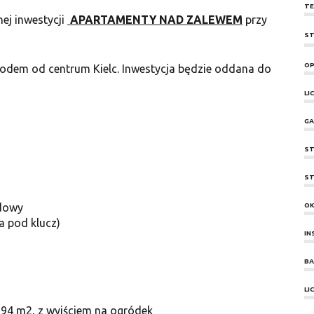
TE
ej inwestycji
APARTAMENTY NAD ZALEWEM
przy
ST
OP
odem od centrum Kielc. Inwestycja będzie oddana do
LI
GA
ST
ST
dowy
O
a pod klucz)
IN
BA
LI
,94 m2, z wyjściem na ogródek