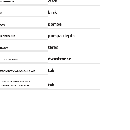
2026
K BUDOWY
brak
Z
pompa
ODA
pompa ciepła
RZEWANIE
taras
RASY
dwustronne
YTUOWANIE
tak
ZWI ANTYWŁAMANIOWE
ZYSTOSOWANIA DLA
tak
EPEŁNOSPRAWNYCH