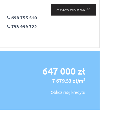
ZOSTAW WIADOMOŚĆ
698 755 510
733 999 722
647 000 zł
2
7 679,53 zł/m
Oblicz ratę kredytu