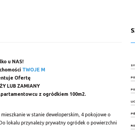
S
lko u NAS!
SY
uchomości
TWOJE M
ntuje Ofertę
PO
ŻY LUB ZAMIANY
PO
Apartamentowcu z ogródkiem 100m2.
LI
PI
 mieszkanie w stanie deweloperskim, 4 pokojowe o
Do lokalu przynależy prywatny ogródek o powierzchni
RO