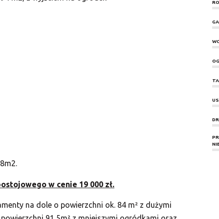
RO
GA
W
OG
TA
US
DR
PR
NI
68m2.
ostojowego w cenie 19 000 zł.
menty na dole o powierzchni ok. 84 m² z dużymi
 powierzchni 91,5m² z mniejszymi ogródkami oraz