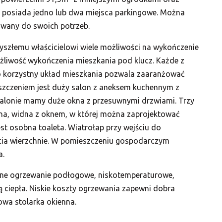
l posiada jedno lub dwa miejsca parkingowe. Można
wany do swoich potrzeb.
zyszłemu właścicielowi wiele możliwości na wykończenie
ożliwość wykończenia mieszkania pod klucz. Każde z
zo korzystny układ mieszkania pozwala zaaranżować
szczeniem jest duży salon z aneksem kuchennym z
alonie mamy duże okna z przesuwnymi drzwiami. Trzy
onna, widna z oknem, w której można zaprojektować
st osobna toaleta. Wiatrołap przy wejściu do
ycia wierzchnie. W pomieszczeniu gospodarczym
a.
ne ogrzewanie podłogowe, niskotemperaturowe,
 ciepła.
Niskie koszty ogrzewania zapewni dobra
owa stolarka okienna.