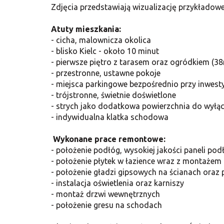
Zdjęcia przedstawiają wizualizację przykładow
Atuty mieszkania:
- cicha, malownicza okolica
- blisko Kielc - około 10 minut
- pierwsze piętro z tarasem oraz ogródkiem
(3
- przestronne, ustawne pokoje
- miejsca parkingowe bezpośrednio przy inwesty
- trójstronne, świetnie doświetlone
- strych jako dodatkowa powierzchnia do wyłą
- indywidualna klatka schodowa
Wykonane prace remontowe:
- położenie podłóg, wysokiej jakości paneli po
- położenie płytek w łazience wraz z montażem
- położenie gładzi gipsowych na ścianach oraz
- instalacja oświetlenia oraz karniszy
- montaż drzwi wewnętrznych
- położenie gresu
na schodach