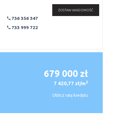
ZOSTAW WIADOMOŚĆ
736 356 347
733 999 722
679 000 zł
2
7 420,77 zł/m
Oblicz ratę kredytu