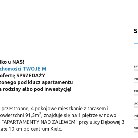
S
lko u NAS!
SY
uchomości TWOJE M
 ofertę SPRZEDAŻY
PO
zonego pod klucz apartamentu
a rodziny albo pod inwestycję!
PO
LI
przestronne, 4 pokojowe mieszkanie z tarasem i
2
powierzchni 91,5m
,
znajduje się na 1 piętrze w nowo
PI
ycji "APARTAMENTY NAD ZALEWEM" przy ulicy Dębowej 3
ałe 10 km od centrum Kielc.
RO