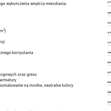
ST
ego wykończenia wnętrza mieszkania.
OP
LI
2
8m
)
ST
cji
ST
cznego korzystania
O
IN
LI
dłogowych oraz gresu
 armatury
RO
 pomalowanie na modne, neutralne kolory
WI
GA