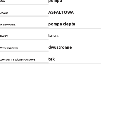
pompa
ODA
ASFALTOWA
JAZD
pompa ciepła
RZEWANIE
taras
RASY
dwustronne
YTUOWANIE
tak
ZWI ANTYWŁAMANIOWE