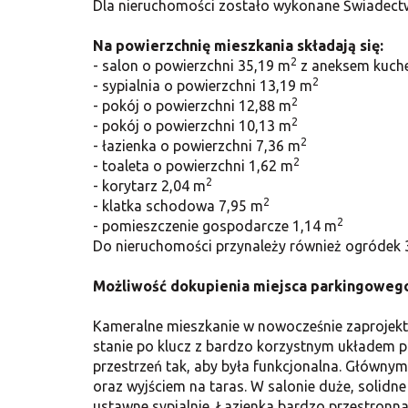
Dla nieruchomości zostało wykonane Świadectwo
Na powierzchnię mieszkania składają się:
2
- salon
o powierzchni 35,19 m
z aneksem kuche
2
- sypialnia o powierzchni 13,19 m
2
- pokój o powierzchni 12,88 m
2
- pokój o powierzchni 10,13 m
2
- łazienka o powierzchni 7,36 m
2
- toaleta o powierzchni 1,62 m
2
- korytarz 2,04 m
2
- klatka schodowa 7,95 m
2
- pomieszczenie gospodarcze 1,14 m
Do nieruchomości przynależy również ogródek
Możliwość dokupienia miejsca parkingowego
Kameralne mieszkanie w nowocześnie zaprojekt
stanie po klucz z bardzo korzystnym układem 
przestrzeń tak, aby była funkcjonalna. Główn
oraz wyjściem na taras. W salonie duże, solidne
ustawne sypialnie. Łazienka bardzo przestronn