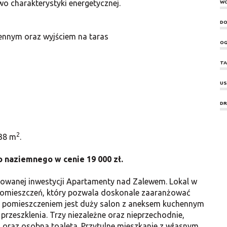
 charakterystyki energetycznej.
W
DO
nnym oraz wyjściem na taras
OG
TA
US
DR
2
 38 m
.
 naziemnego w cenie 19 000 zł.
owanej inwestycji Apartamenty nad Zalewem. Lokal w
pomieszczeń, który pozwala doskonale zaaranżować
ym pomieszczeniem jest duży salon z aneksem kuchennym
 przeszklenia. Trzy niezależne oraz nieprzechodnie,
a oraz osobna toaleta. Przytulne mieszkanie z własnym