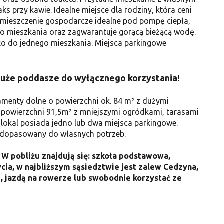
aks przy kawie. Idealne miejsce dla rodziny, która ceni
Pomieszczenie gospodarcze idealne pod pompę ciepła,
 mieszkania oraz zagwarantuje gorącą bieżącą wodę.
o do jednego mieszkania.
Miejsca parkingowe
uże poddasze do wyłącznego korzystania!
menty dolne o powierzchni ok. 84 m² z dużymi
powierzchni 91,5m² z mniejszymi ogródkami, tarasami
 lokal posiada jedno lub dwa miejsca parkingowe.
dopasowany do własnych potrzeb.
. W pobliżu znajdują się: szkoła podstawowa,
cia, w najbliższym sąsiedztwie jest zalew Cedzyna,
, jazdą na rowerze lub swobodnie korzystać ze