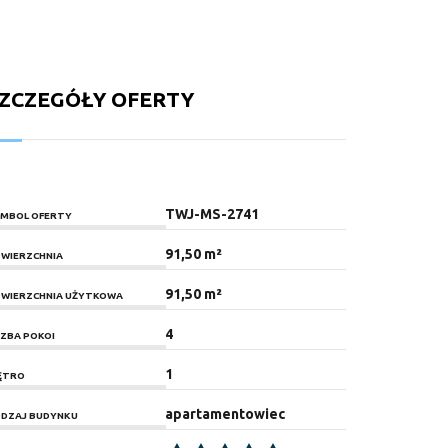
ZCZEGÓŁY OFERTY
TWJ-MS-2741
MBOL OFERTY
91,50 m²
WIERZCHNIA
91,50 m²
WIERZCHNIA UŻYTKOWA
4
CZBA POKOI
1
ĘTRO
apartamentowiec
DZAJ BUDYNKU