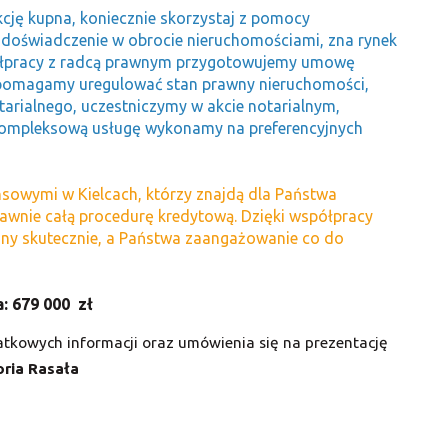
kcję kupna, koniecznie skorzystaj z pomocy
 doświadczenie w obrocie nieruchomościami, zna rynek
spółpracy z radcą prawnym przygotowujemy umowę
 pomagamy uregulować stan prawny nieruchomości,
arialnego, uczestniczymy w akcie notarialnym,
kompleksową usługę wykonamy na preferencyjnych
sowymi w Kielcach, którzy znajdą dla Państwa
rawnie całą procedurę kredytową. Dzięki współpracy
ny skutecznie, a Państwa zaangażowanie co do
: 67
9 000 zł
tkowych informacji oraz umówienia się na prezentację
oria Rasała