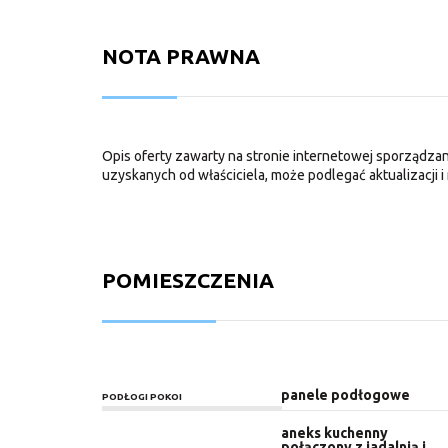
NOTA PRAWNA
Opis oferty zawarty na stronie internetowej sporządzan
uzyskanych od właściciela, może podlegać aktualizacji i 
POMIESZCZENIA
panele podłogowe
PODŁOGI POKOI
aneks kuchenny
połączony z jadalnią i