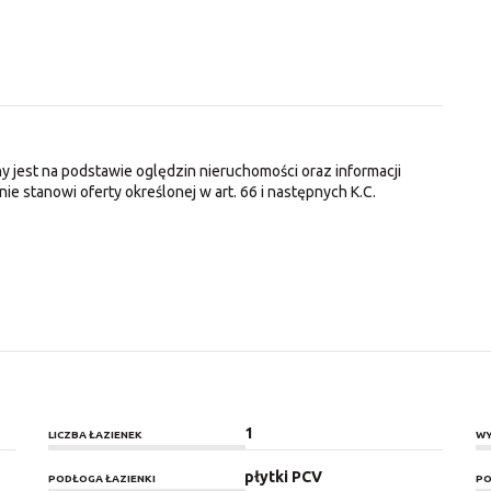
y jest na podstawie oględzin nieruchomości oraz informacji
nie stanowi oferty określonej w art. 66 i następnych K.C.
1
LICZBA ŁAZIENEK
WY
płytki PCV
PODŁOGA ŁAZIENKI
PO