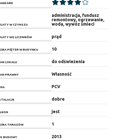
ANDARD
administracja, fundusz
remontowy, ogrzewanie,
woda, wywóz śmieci
ŁATY W CZYNSZU
prąd
ŁATY WG LICZNIKÓW
10
CZBA PIĘTER W BUDYNKU
do odświeżenia
AN LOKALU
Własność
AN PRAWNY
PCV
KNA
dobre
STALACJE
jest
LKON
1
CZBA TARASÓW
2013
K BUDOWY