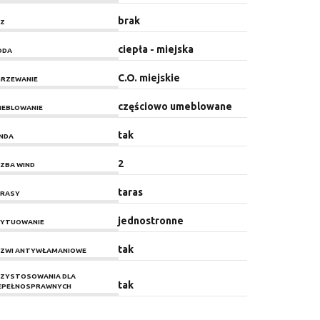
brak
Z
ciepła - miejska
ODA
C.O. miejskie
RZEWANIE
częściowo umeblowane
EBLOWANIE
tak
NDA
2
CZBA WIND
taras
RASY
jednostronne
YTUOWANIE
tak
ZWI ANTYWŁAMANIOWE
ZYSTOSOWANIA DLA
tak
EPEŁNOSPRAWNYCH