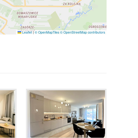
Leaflet
|
© OpenMapTiles
© OpenStreetMap contributors