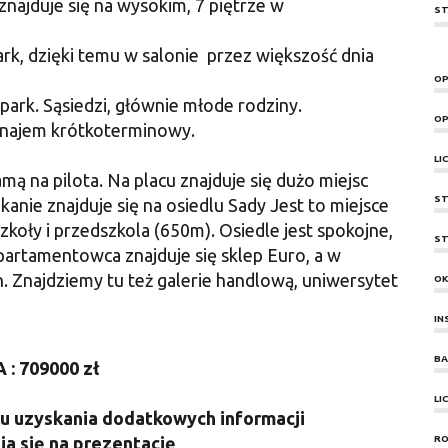
znajduje się na wysokim, 7 piętrze w
ST
k, dzięki temu w salonie przez większość dnia
OP
ark. Sąsiedzi, głównie młode rodziny.
OP
najem krótkoterminowy.
LI
 na pilota. Na placu znajduje się dużo miejsc
ST
anie znajduje się na osiedlu Sady Jest to miejsce
zkoły i przedszkola (650m). Osiedle jest spokojne,
ST
apartamentowca znajduje się sklep Euro, a w
n. Znajdziemy tu też galerie handlową, uniwersytet
O
IN
BA
 : 709000 zł
LI
u uzyskania dodatkowych informacji
a się na prezentację
RO