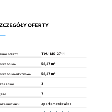
ZCZEGÓŁY OFERTY
TWJ-MS-2711
MBOL OFERTY
58,47 m²
WIERZCHNIA
58,47 m²
WIERZCHNIA UŻYTKOWA
3
CZBA POKOI
7
ĘTRO
apartamentowiec
DZAJ BUDYNKU