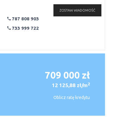
ZOSTAW WIADOMOŚĆ
787 808 903
733 999 722
709 000 zł
2
12 125,88 zł/m
Oblicz ratę kredytu