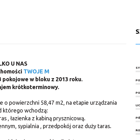
S
LKO U NAS
SY
chomości
TWOJE M
 pokojowe w bloku z 2013 roku.
PO
ajem krótkoterminowy.
PO
o powierzchni 58,47 m2, na etapie urządzania
LI
ad którego wchodzą:
as , łazienka z kabiną prysznicową.
PI
nym, sypialnia , przedpokój oraz duży taras.
RO