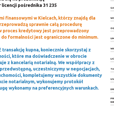
licencji pośrednika 31 235
GA
i finansowymi w Kielcach, którzy znajdą dla
W
przeprowadzą sprawnie całą procedurę
OG
w proces kredytowy jest przeprowadzony
 do formalności jest ograniczone do minimum.
UM
 transakcję kupna, koniecznie skorzystaj z
WI
ości, które ma doświadczenie w obrocie
LI
uje z kancelarią notarialną. We współpracy z
rzedwstępną, uczestniczymy w negocjacjach,
TA
uchomości, kompletujemy wszystkie dokumenty
US
kcie notarialnym, wykonujemy protokół
ugę wykonamy na preferencyjnych warunkach.
DR
PR
NI