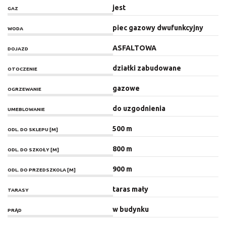
jest
GAZ
piec gazowy dwufunkcyjny
WODA
ASFALTOWA
DOJAZD
działki zabudowane
OTOCZENIE
gazowe
OGRZEWANIE
do uzgodnienia
UMEBLOWANIE
500 m
ODL. DO SKLEPU [M]
800 m
ODL. DO SZKOŁY [M]
900 m
ODL. DO PRZEDSZKOLA [M]
taras mały
TARASY
w budynku
PRĄD