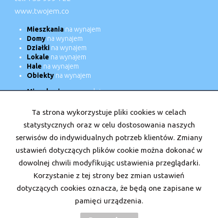
www.twojem.co
Mieszkania
na wynajem
Domy
na wynajem
Działki
na wynajem
Lokale
na wynajem
Hale
na wynajem
Obiekty
na wynajem
Mieszkania
na sprzedaż
Domy
na sprzedaż
Działki
na sprzedaż
Ta strona wykorzystuje pliki cookies w celach
Lokale
na sprzedaż
statystycznych oraz w celu dostosowania naszych
Hale
na sprzedaż
serwisów do indywidualnych potrzeb klientów. Zmiany
Obiekty
na sprzedaż
ustawień dotyczących plików cookie można dokonać w
dowolnej chwili modyfikując ustawienia przeglądarki.
Strona główna
Nasi doradcy
Kariera
Kontakt
Kup
Korzystanie z tej strony bez zmian ustawień
Sprzedaj
dotyczących cookies oznacza, że będą one zapisane w
pamięci urządzenia.