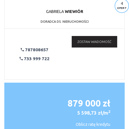
4
OFERT
GABRIELA
WIEWIÓR
DORADCA DS. NIERUCHOMOŚCI
ZOSTAW WIADOMOŚĆ
787808657
733 999 722
879 000 zł
2
5 598,73 zł/m
Oblicz ratę kredytu