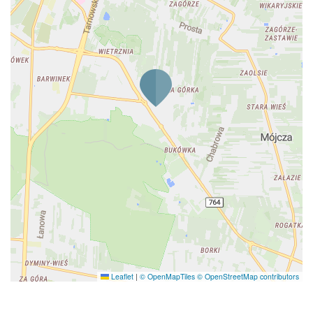
Leaflet
|
© OpenMapTiles
© OpenStreetMap contributors