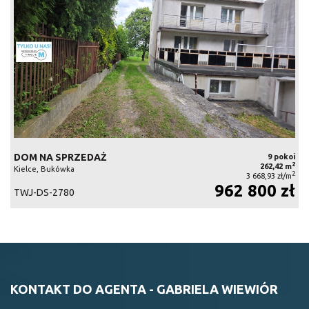
DOM NA SPRZEDAŻ
9 pokoi
2
262,42 m
Kielce, Bukówka
2
3 668,93 zł/m
962 800 zł
TWJ-DS-2780
KONTAKT DO AGENTA - GABRIELA WIEWIÓR