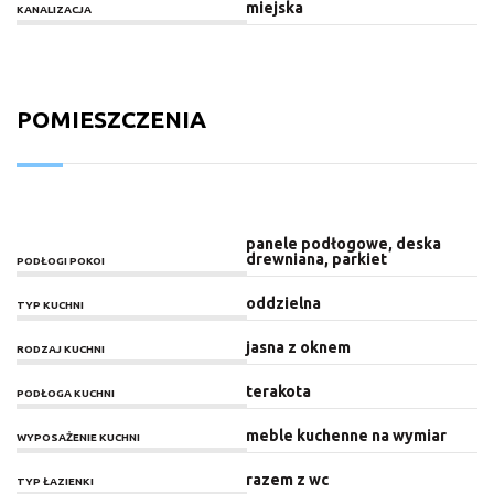
miejska
KANALIZACJA
POMIESZCZENIA
panele podłogowe, deska
drewniana, parkiet
PODŁOGI POKOI
oddzielna
TYP KUCHNI
jasna z oknem
RODZAJ KUCHNI
terakota
PODŁOGA KUCHNI
meble kuchenne na wymiar
WYPOSAŻENIE KUCHNI
razem z wc
TYP ŁAZIENKI