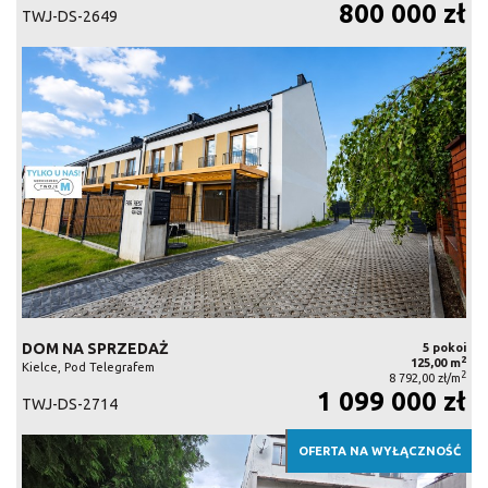
800 000 zł
TWJ-DS-2649
DOM NA SPRZEDAŻ
5 pokoi
2
125,00 m
Kielce, Pod Telegrafem
2
8 792,00 zł/m
1 099 000 zł
TWJ-DS-2714
OFERTA NA WYŁĄCZNOŚĆ