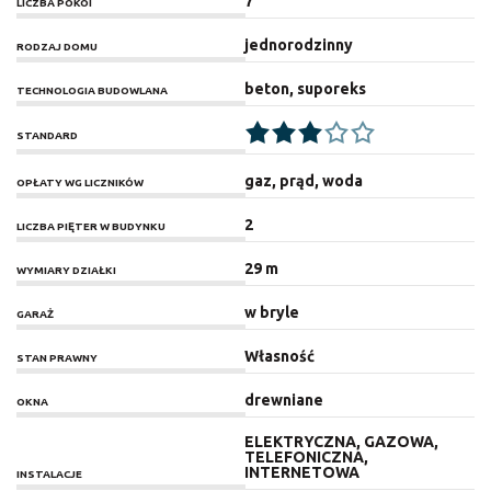
7
LICZBA POKOI
jednorodzinny
RODZAJ DOMU
beton, suporeks
TECHNOLOGIA BUDOWLANA
STANDARD
gaz, prąd, woda
OPŁATY WG LICZNIKÓW
2
LICZBA PIĘTER W BUDYNKU
29 m
WYMIARY DZIAŁKI
w bryle
GARAŻ
Własność
STAN PRAWNY
drewniane
OKNA
ELEKTRYCZNA, GAZOWA,
TELEFONICZNA,
INTERNETOWA
INSTALACJE