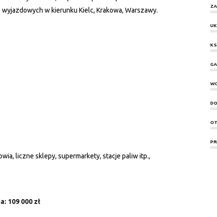
ZA
s wyjazdowych w kierunku Kielc, Krakowa, Warszawy.
UK
KS
GA
W
DO
OT
PR
wia, liczne sklepy, supermarkety, stacje paliw itp.,
a: 109 000 zł