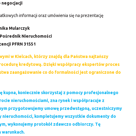
 negocjacji
tkowych informacji oraz umówienia się na prezentację
ika Mularczyk
Pośrednik Nieruchomości
cencji PFRN 31551
ymi w Kielcach, którzy znajdą dla Państwa najtańszy
procedurę kredytową. Dzięki współpracy ekspertów proces
stwa zaangażowanie co do formalności jest ograniczone do
ję kupna, koniecznie skorzystaj z pomocy profesjonalnego
ocie nieruchomościami, zna rynek i współpracuje z
rawnym przygotowujemy umowę przedwstępną, uczestniczymy
y nieruchomości, kompletujemy wszystkie dokumenty do
lnym, wykonujemy protokół zdawczo odbiorczy. Tę
 warunkach.