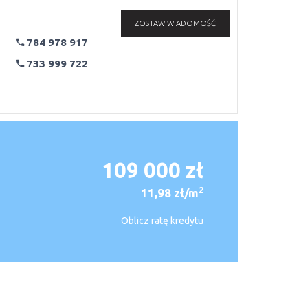
ZOSTAW WIADOMOŚĆ
784 978 917
733 999 722
109 000 zł
2
11,98 zł/m
Oblicz ratę kredytu