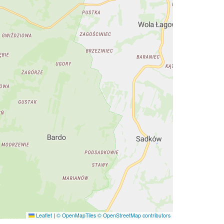
Leaflet
|
© OpenMapTiles
© OpenStreetMap contributors