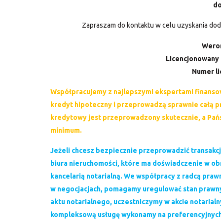
do
Zapraszam do kontaktu w celu uzyskania doda
Weron
Licencjonowany 
Numer li
Współpracujemy z najlepszymi ekspertami finansow
kredyt hipoteczny i przeprowadzą sprawnie całą 
kredytowy jest przeprowadzony skutecznie, a Pań
minimum.
Jeżeli chcesz bezpiecznie przeprowadzić transakc
biura nieruchomości, które ma doświadczenie w obr
kancelarią notarialną. We współpracy z radcą p
w negocjacjach, pomagamy uregulować stan prawn
aktu notarialnego, uczestniczymy w akcie notaria
kompleksową usługę wykonamy na preferencyjnych