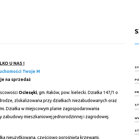
S
LKO U NAS !
SY
ruchomości Twoje M
je na sprzedaż
PO
jscowości
Ociesęki
, gm. Raków, pow. kielecki. Działka 147/1 o
PR
 drodze, zlokalizowana przy działkach niezabudowanych oraz
ST
i. Działka w miejscowym planie zagospodarowania
 zabudowy mieszkaniowej jednorodzinnej i zagrodowej.
WY
ST
ałka nieużytkowana, częściowo porośnięta krzewami.