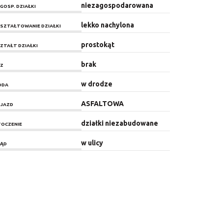
niezagospodarowana
GOSP. DZIAŁKI
lekko nachylona
SZTAŁTOWANIE DZIAŁKI
prostokąt
ZTAŁT DZIAŁKI
brak
Z
w drodze
ODA
ASFALTOWA
JAZD
działki niezabudowane
OCZENIE
w ulicy
ĄD