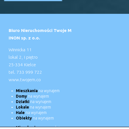
Biuro Nieruchomości Twoje M
INON sp. z o.o.
Winnicka 11
lokal 2, I piętro
25-334 Kielce
tel. 733 999 722
www.twojem.co
Mieszkania
na wynajem
Domy
na wynajem
Działki
na wynajem
Lokale
na wynajem
Hale
na wynajem
Obiekty
na wynajem
Mieszkania
na sprzedaż