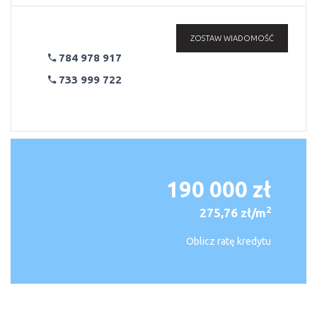
ZOSTAW WIADOMOŚĆ
784 978 917
733 999 722
190 000 zł
2
275,76 zł/m
Oblicz ratę kredytu