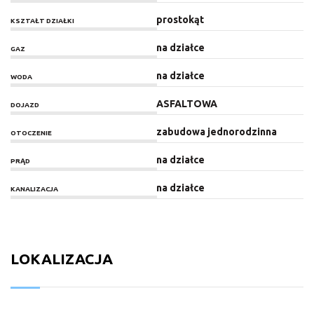
prostokąt
KSZTAŁT DZIAŁKI
na działce
GAZ
na działce
WODA
ASFALTOWA
DOJAZD
zabudowa jednorodzinna
OTOCZENIE
na działce
PRĄD
na działce
KANALIZACJA
LOKALIZACJA