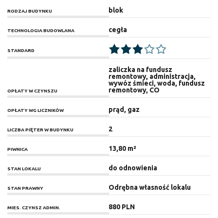
blok
RODZAJ BUDYNKU
cegła
TECHNOLOGIA BUDOWLANA
STANDARD
zaliczka na fundusz
remontowy, administracja,
wywóz śmieci, woda, fundusz
remontowy, CO
OPŁATY W CZYNSZU
prąd, gaz
OPŁATY WG LICZNIKÓW
2
LICZBA PIĘTER W BUDYNKU
13,80 m²
PIWNICA
do odnowienia
STAN LOKALU
Odrębna własność lokalu
STAN PRAWNY
880 PLN
MIES. CZYNSZ ADMIN.