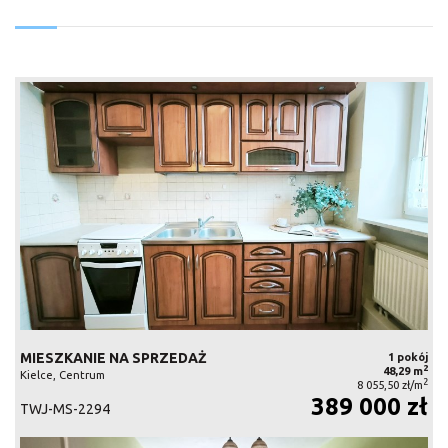
MIESZKANIE NA SPRZEDAŻ
1 pokój
2
48,29 m
Kielce, Centrum
2
8 055,50 zł/m
389 000 zł
TWJ-MS-2294