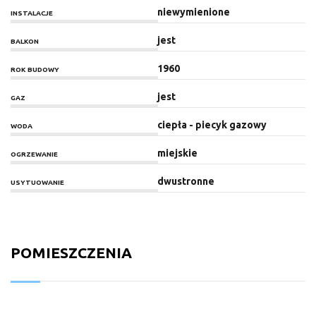
niewymienione
INSTALACJE
jest
BALKON
1960
ROK BUDOWY
jest
GAZ
ciepła - piecyk gazowy
WODA
miejskie
OGRZEWANIE
dwustronne
USYTUOWANIE
POMIESZCZENIA