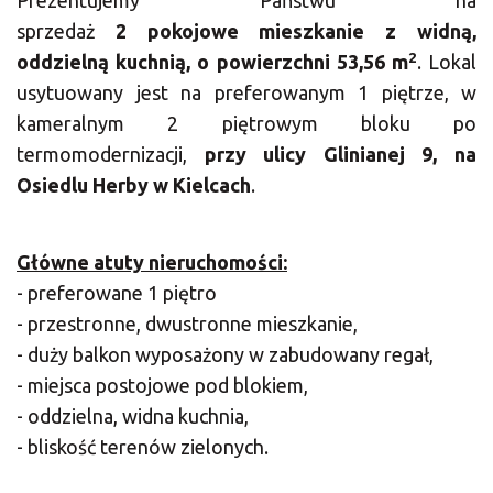
Prezentujemy Państwu na
sprzedaż
2
pokojowe mieszkanie z widną,
2
oddzielną kuchnią,
o powierzchni 53,56 m
. Lokal
usytuowany jest na preferowanym 1 piętrze, w
kameralnym 2 piętrowym bloku po
termomodernizacji,
przy ulicy Glinianej 9, na
Osiedlu Herby w Kielcach
.
Główne atuty nieruchomości:
- preferowane 1 piętro
- przestronne, dwustronne mieszkanie,
- duży balkon wyposażony w zabudowany regał,
- miejsca postojowe pod blokiem,
- oddzielna, widna kuchnia,
- bliskość terenów zielonych.