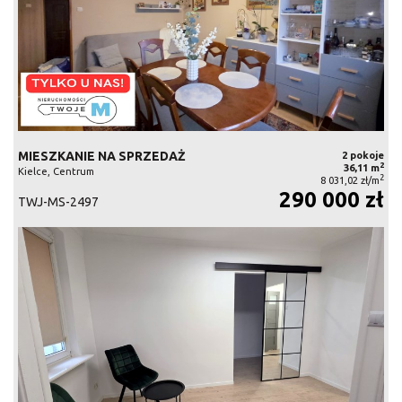
MIESZKANIE NA SPRZEDAŻ
2 pokoje
2
36,11 m
Kielce, Centrum
2
8 031,02 zł/m
290 000 zł
TWJ-MS-2497