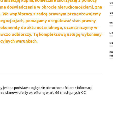
transakcję kupna, koniecznie skorzystaj z pomocy
OD
e ma doświadczenie w obrocie nieruchomościami, zna
OD
lną. We współpracy z radcą prawnym przygotowujemy
egocjacjach, pomagamy uregulować stan prawny
WI
okumenty do aktu notarialnego, uczestniczymy w
LI
dawczo odbiorczy. Tę kompleksową usługę wykonamy
ncyjnych warunkach.
US
PR
NI
y jest na podstawie oględzin nieruchomości oraz informacji
nie stanowi oferty określonej w art. 66 i następnych K.C.