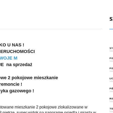
S
KO U NAS !
SY
NIERUCHOMOŚCI
WOJE M
PO
E na sprzedaż
PO
towe 2 pokojowe mieszkanie
LI
remoncie !
PI
cyka gazowego !
RO
owane mieszkanie 2 pokojowe zlokalizowane w
TE
 piętrze, super widok na panoramę osiedla i miasta w