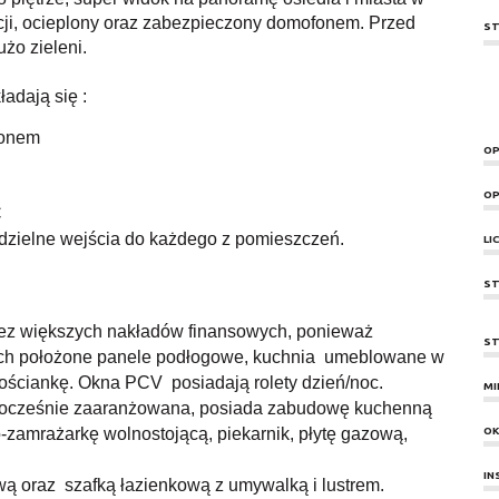
ji, ocieplony oraz zabezpieczony domofonem. Przed
ST
żo zieleni.
ładają się :
konem
OP
OP
C
dzielne wejścia do każdego z pomieszczeń.
LI
ST
 większych nakładów finansowych, ponieważ
ST
ch położone panele podłogowe, kuchnia umeblowane w
lościankę. Okna PCV posiadają rolety dzień/noc.
MI
wocześnie zaaranżowana, posiada zabudowę kuchenną
-zamrażarkę wolnostojącą, piekarnik, płytę gazową,
O
IN
wą oraz szafką łazienkową z umywalką i lustrem.