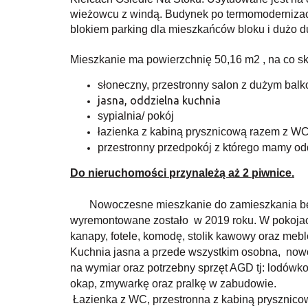
wieżowcu z windą. Budynek po termomodernizac
blokiem parking dla mieszkańców bloku i dużo du
Mieszkanie ma powierzchnię 50,16 m2 , na co sk
słoneczny, przestronny salon z dużym bal
jasna, oddzielna kuchnia
sypialnia/ pokój
łazienka z kabiną prysznicową razem z W
przestronny przedpokój z którego mamy od
Do nieruchomości przynależą aż 2 piwnice.
Nowoczesne mieszkanie do zamieszkania bez
wyremontowane zostało w 2019 roku. W pokoja
kanapy, fotele, komodę, stolik kawowy oraz meb
Kuchnia jasna a przede wszystkim osobna, no
na wymiar oraz potrzebny sprzęt AGD tj: lodówko
okap, zmywarkę oraz pralkę w zabudowie.
Łazienka z WC, przestronna z kabiną prysznico