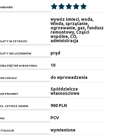
ANDARD
wywóz śmieci, woda,
Winda, sprzątanie,
ogrzewanie, gaz, fundusz
remontowy, Części
wspólne, CO,
administracja
ŁATY W CZYNSZU
prąd
ŁATY WG LICZNIKÓW
10
CZBA PIĘTER W BUDYNKU
do wprowadzenia
AN LOKALU
Spółdzielcze
własnościowe
AN PRAWNY
900 PLN
ES. CZYNSZ ADMIN.
PCV
KNA
wymienione
STALACJE