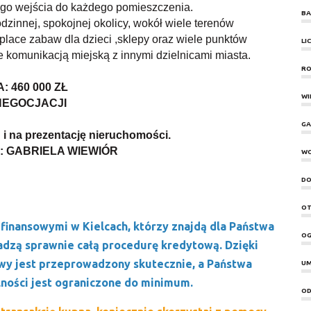
ego wejścia do każdego pomieszczenia.
BA
dzinnej, spokojnej okolicy, wokół wiele terenów
 place zabaw dla dzieci ,sklepy oraz wiele punktów
LI
komunikacją miejską z innymi dzielnicami miasta.
RO
: 460 000 ZŁ
WI
NEGOCJACJI
GA
i na prezentację nieruchomości.
y : GABRIELA WIEWIÓR
W
DO
OT
finansowymi w Kielcach, którzy znajdą dla Państwa
OG
adzą sprawnie całą procedurę kredytową. Dzięki
y jest przeprowadzony skutecznie, a Państwa
UM
ności jest ograniczone do minimum.
OD