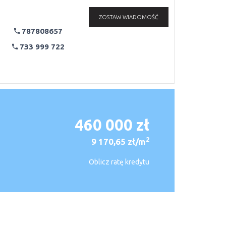
ZOSTAW WIADOMOŚĆ
787808657
733 999 722
460 000 zł
2
9 170,65 zł/m
Oblicz ratę kredytu