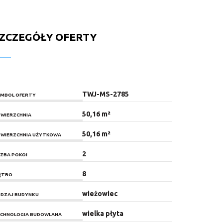
ZCZEGÓŁY OFERTY
TWJ-MS-2785
MBOL OFERTY
50,16 m²
WIERZCHNIA
50,16 m²
WIERZCHNIA UŻYTKOWA
2
CZBA POKOI
8
ĘTRO
wieżowiec
DZAJ BUDYNKU
wielka płyta
CHNOLOGIA BUDOWLANA