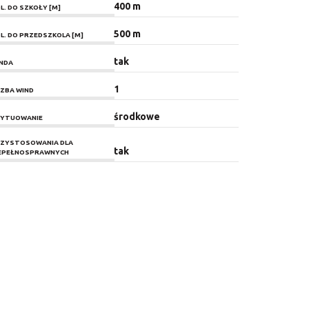
400 m
L. DO SZKOŁY [M]
500 m
L. DO PRZEDSZKOLA [M]
tak
NDA
1
CZBA WIND
środkowe
YTUOWANIE
ZYSTOSOWANIA DLA
tak
EPEŁNOSPRAWNYCH