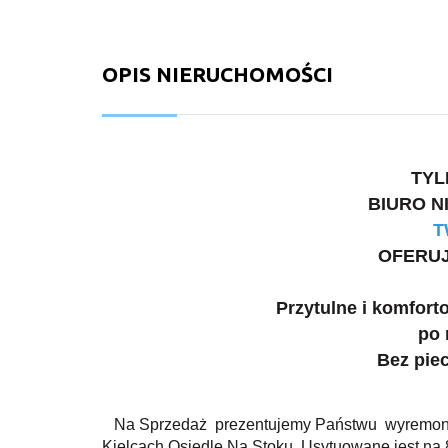
OPIS NIERUCHOMOŚCI
TYL
BIURO 
T
OFERUJ
Przytulne i komfor
po 
Bez pie
Na Sprzedaż prezentujemy Państwu wyremont
Kielcach Osiedle Na Stoku. Usytuowane jest na 8