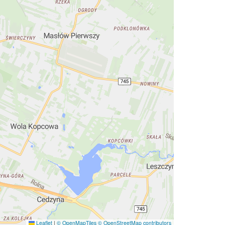
Leaflet
|
© OpenMapTiles
© OpenStreetMap contributors