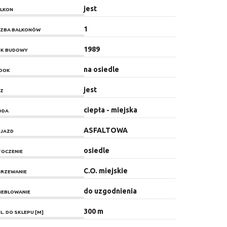
jest
LKON
1
CZBA BALKONÓW
1989
K BUDOWY
na osiedle
DOK
jest
Z
ciepła - miejska
ODA
ASFALTOWA
JAZD
osiedle
OCZENIE
C.O. miejskie
RZEWANIE
do uzgodnienia
EBLOWANIE
300 m
L. DO SKLEPU [M]