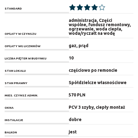
STANDARD
administracja, Części
wspólne, fundusz remontowy,
ogrzewanie, woda ciepła,
woda/ryczałt na wodę
OPŁATY W CZYNSZU
gaz, prąd
OPŁATY WG LICZNIKÓW
10
LICZBA PIĘTER W BUDYNKU
częściowo po remoncie
STAN LOKALU
Spółdzielcze własnościowe
STAN PRAWNY
570 PLN
MIES. CZYNSZ ADMIN.
PCV 3 szyby, ciepły montaż
OKNA
dobre
INSTALACJE
jest
BALKON