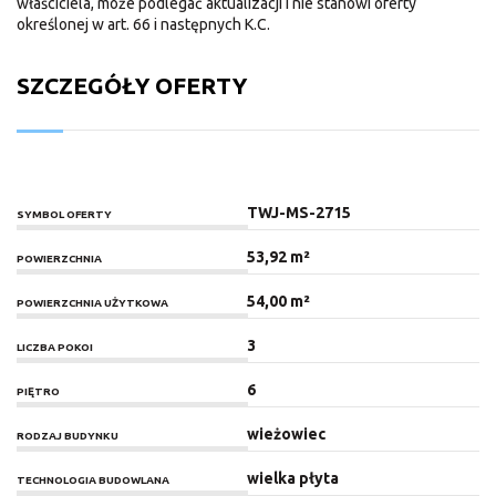
właściciela, może podlegać aktualizacji i nie stanowi oferty
określonej w art. 66 i następnych K.C.
SZCZEGÓŁY OFERTY
TWJ-MS-2715
SYMBOL OFERTY
53,92 m²
POWIERZCHNIA
54,00 m²
POWIERZCHNIA UŻYTKOWA
3
LICZBA POKOI
6
PIĘTRO
wieżowiec
RODZAJ BUDYNKU
wielka płyta
TECHNOLOGIA BUDOWLANA