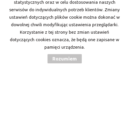
statystycznych oraz w celu dostosowania naszych
serwisów do indywidualnych potrzeb klientów. Zmiany
Kod zabezpieczający
ustawień dotyczących plików cookie można dokonać w
dowolnej chwili modyfikując ustawienia przeglądarki.
Korzystanie z tej strony bez zmian ustawień
Wiadomość
dotyczących cookies oznacza, że będą one zapisane w
pamięci urządzenia.
Rozumiem
Wyrażam zgodę na przetwarzanie podanych przeze mnie danych
osobowych. Administratorem danych jest Twoje M. Mam prawo
dostępu do swoich danych i ich poprawiania. Podanie danych jest
dobrowolne. Dane zbierane są w celu marketingowym oraz w celu
realizowania i wykonania zawartej umowy lub do podjęcia działań
na Twoje żądanie przed zawarciem umowy.