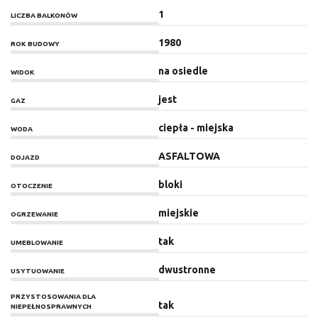
1
LICZBA BALKONÓW
1980
ROK BUDOWY
na osiedle
WIDOK
jest
GAZ
ciepła - miejska
WODA
ASFALTOWA
DOJAZD
bloki
OTOCZENIE
miejskie
OGRZEWANIE
tak
UMEBLOWANIE
dwustronne
USYTUOWANIE
PRZYSTOSOWANIA DLA
tak
NIEPEŁNOSPRAWNYCH