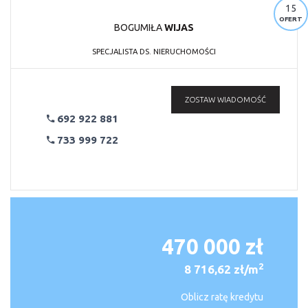
15
OFERT
BOGUMIŁA
WIJAS
SPECJALISTA DS. NIERUCHOMOŚCI
ZOSTAW WIADOMOŚĆ
692 922 881
733 999 722
470 000 zł
2
8 716,62 zł/m
Oblicz ratę kredytu