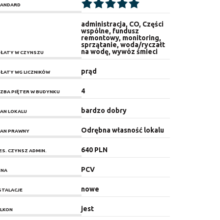
ANDARD
administracja, CO, Części
wspólne, fundusz
remontowy, monitoring,
sprzątanie, woda/ryczałt
na wodę, wywóz śmieci
ŁATY W CZYNSZU
prąd
ŁATY WG LICZNIKÓW
4
CZBA PIĘTER W BUDYNKU
bardzo dobry
AN LOKALU
Odrębna własność lokalu
AN PRAWNY
640 PLN
ES. CZYNSZ ADMIN.
PCV
KNA
nowe
STALACJE
jest
LKON