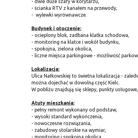
- dwie duże szafy w korytarzu,
- ścianka RTV z kanałem na przewody,
- wylewki wyrównawcze.
Budynek i otoczenie:
- ocieplony blok, zadbana klatka schodowa,
- monitoring na klatce i wokół budynku,
- spokojna, zielona okolica,
- liczne miejsca parkingowe - możliwość parkow
Lokalizacja:
Ulica Nałkowskiej to świetna lokalizacja - zal
można dojechać w dowolną część Kielc.
W pobliżu znajdują się sklepy, punkty usługowe, 
Atuty mieszkania:
- pełny remont wykonany od podstaw,
- wysoki standard wykończenia,
- nowoczesne rozwiązania,
- zabudowy stolarskie na wymiar,
- monitoring i spokojna okolica,