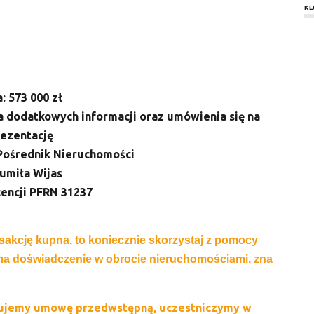
KL
: 573 000 zł
a dodatkowych informacji oraz umówienia się na
ezentację
Pośrednik Nieruchomości
umiła Wijas
cencji PFRN 31237
sakcję kupna, to koniecznie skorzystaj z pomocy
 ma doświadczenie w obrocie nieruchomościami, zna
ujemy umowę przedwstępną, uczestniczymy
w