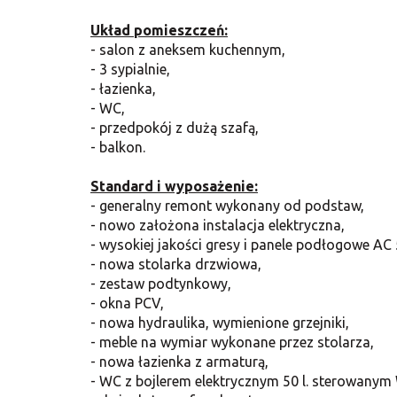
Układ pomieszczeń:
- salon z aneksem kuchennym,
- 3 sypialnie,
- łazienka,
- WC,
- przedpokój z dużą szafą,
- balkon.
Standard i wyposażenie:
- generalny remont wykonany od podstaw,
- nowo założona instalacja elektryczna,
- wysokiej jakości gresy i panele podłogowe AC 
- nowa stolarka drzwiowa,
- zestaw podtynkowy,
- okna PCV,
- nowa hydraulika, wymienione grzejniki,
- meble na wymiar wykonane przez stolarza,
- nowa łazienka z armaturą,
- WC z bojlerem elektrycznym 50 l. sterowanym 