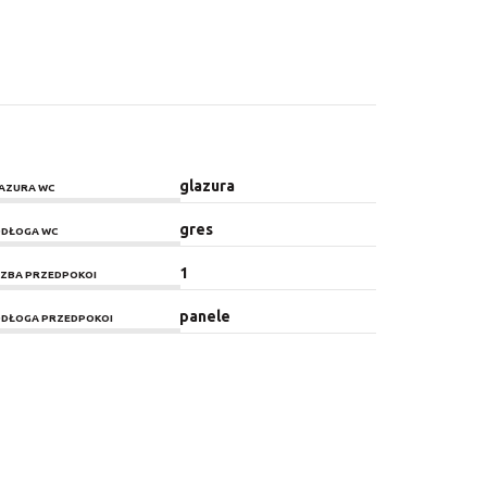
glazura
AZURA WC
gres
DŁOGA WC
1
CZBA PRZEDPOKOI
panele
DŁOGA PRZEDPOKOI