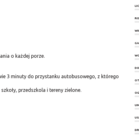
LI
RO
WI
GA
ania o każdej porze.
W
DO
edwie 3 minuty do przystanku autobusowego, z którego
OT
szkoły, przedszkola i tereny zielone.
OG
UM
US
DR