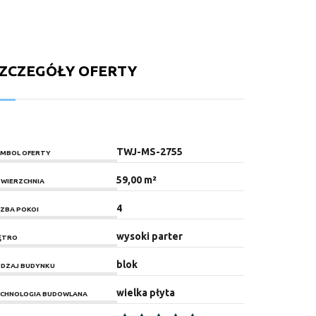
ZCZEGÓŁY OFERTY
TWJ-MS-2755
MBOL OFERTY
59,00 m²
WIERZCHNIA
4
CZBA POKOI
wysoki parter
ĘTRO
blok
DZAJ BUDYNKU
wielka płyta
CHNOLOGIA BUDOWLANA