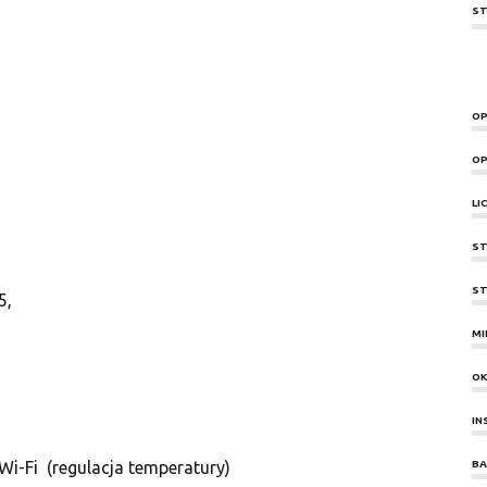
ST
OP
OP
LI
ST
ST
5,
MI
O
IN
Wi-Fi (regulacja temperatury)
BA