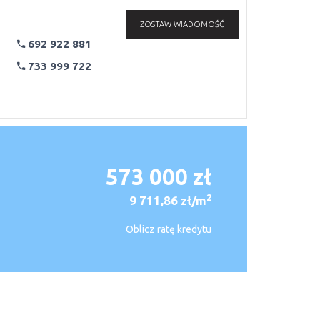
ZOSTAW WIADOMOŚĆ
692 922 881
733 999 722
573 000 zł
2
9 711,86 zł/m
Oblicz ratę kredytu