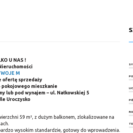
S
KO U NAS !
SY
Nieruchomości
TWOJE M
PO
 ofertę sprzedaży
 pokojowego mieszkanie
LI
iny lub pod wynajem – ul.
Nałkowskiej 5
le Uroczysko
PI
RO
erzchni 59 m², z dużym balkonem, zlokalizowane na
cach.
TE
bardzo wysokim standardzie, gotowy do wprowadzenia.