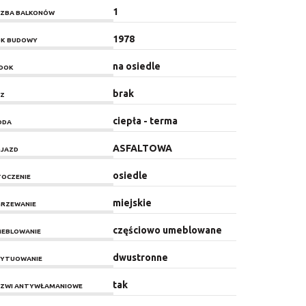
1
CZBA BALKONÓW
1978
K BUDOWY
na osiedle
DOK
brak
Z
ciepła - terma
ODA
ASFALTOWA
JAZD
osiedle
OCZENIE
miejskie
RZEWANIE
częściowo umeblowane
EBLOWANIE
dwustronne
YTUOWANIE
tak
ZWI ANTYWŁAMANIOWE