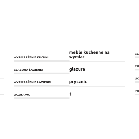
meble kuchenne na
GL
wymiar
WYPOSAŻENIE KUCHNI
PO
glazura
GLAZURA ŁAZIENKI
LI
prysznic
WYPOSAŻENIE ŁAZIENKI
PO
1
LICZBA WC