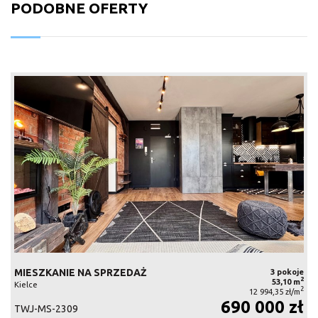
PODOBNE OFERTY
MIESZKANIE NA SPRZEDAŻ
3 pokoje
2
53,10 m
Kielce
2
12 994,35 zł/m
690 000 zł
TWJ-MS-2309