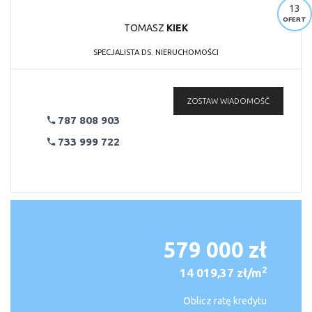
13
OFERT
TOMASZ
KIEK
SPECJALISTA DS. NIERUCHOMOŚCI
ZOSTAW WIADOMOŚĆ
787 808 903
733 999 722
579 000 zł
2
14 019,37 zł/m
Oblicz ratę kredytu