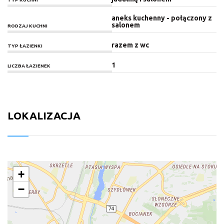
aneks kuchenny - połączony z
salonem
RODZAJ KUCHNI
razem z wc
TYP ŁAZIENKI
1
LICZBA ŁAZIENEK
LOKALIZACJA
+
−