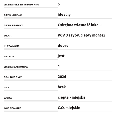
5
LICZBA PIĘTER W BUDYNKU
idealny
STAN LOKALU
Odrębna własność lokalu
STAN PRAWNY
PCV 3 szyby, ciepły montaż
OKNA
dobre
INSTALACJE
jest
BALKON
1
LICZBA BALKONÓW
2026
ROK BUDOWY
brak
GAZ
ciepła - miejska
WODA
C.O. miejskie
OGRZEWANIE