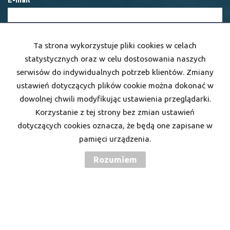
E-mail
Telefon komórkowy
Ta strona wykorzystuje pliki cookies w celach
statystycznych oraz w celu dostosowania naszych
serwisów do indywidualnych potrzeb klientów. Zmiany
Kod zabezpieczający
ustawień dotyczących plików cookie można dokonać w
dowolnej chwili modyfikując ustawienia przeglądarki.
Korzystanie z tej strony bez zmian ustawień
Wiadomość
dotyczących cookies oznacza, że będą one zapisane w
pamięci urządzenia.
Rozumiem
Wyrażam zgodę na przetwarzanie podanych przeze mnie danych
osobowych. Administratorem danych jest Twoje M. Mam prawo
dostępu do swoich danych i ich poprawiania. Podanie danych jest
dobrowolne. Dane zbierane są w celu marketingowym oraz w celu
realizowania i wykonania zawartej umowy lub do podjęcia działań