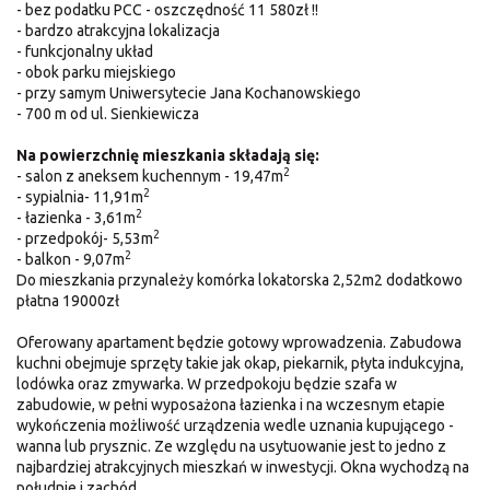
- bez podatku PCC - oszczędność 11 580zł !!
- bardzo atrakcyjna lokalizacja
- funkcjonalny układ
- obok parku miejskiego
- przy samym Uniwersytecie Jana Kochanowskiego
- 700 m od ul. Sienkiewicza
Na powierzchnię mieszkania składają się:
2
- salon z aneksem kuchennym - 19,47m
2
- sypialnia- 11,91m
2
- łazienka - 3,61m
2
- przedpokój- 5,53m
2
- balkon - 9,07m
Do mieszkania przynależy komórka lokatorska 2,52m2 dodatkowo
płatna 19000zł
Oferowany apartament będzie gotowy wprowadzenia. Zabudowa
kuchni obejmuje sprzęty takie jak okap, piekarnik, płyta indukcyjna,
lodówka oraz zmywarka. W przedpokoju będzie szafa w
zabudowie, w pełni wyposażona łazienka i na wczesnym etapie
wykończenia możliwość urządzenia wedle uznania kupującego -
wanna lub prysznic. Ze względu na usytuowanie jest to jedno z
najbardziej atrakcyjnych mieszkań w inwestycji. Okna wychodzą na
południe i zachód.