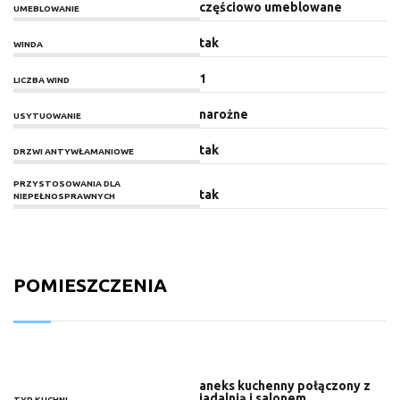
częściowo umeblowane
UMEBLOWANIE
tak
WINDA
1
LICZBA WIND
narożne
USYTUOWANIE
tak
DRZWI ANTYWŁAMANIOWE
PRZYSTOSOWANIA DLA
tak
NIEPEŁNOSPRAWNYCH
POMIESZCZENIA
aneks kuchenny połączony z
jadalnią i salonem
TYP KUCHNI