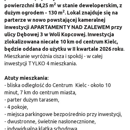
2
powierzchni 84,25 m
w stanie deweloperskim,
z
2
dużym ogrodem - 130 m
. Lokal znajduje się na
parterze w nowo powstającej kameralnej
inwestycji APARTAMENTY NAD ZALEWEM przy
ulicy Dębowej 3 w Woli Kopcowej. Inwestycja
zlokalizowana niecałe 10 km od centrum Kielc,
będzie oddana do użytku w II kwartale 2026 roku
.
Mieszkanie wyróżnia cisza i spokój - w całej
inwestycji TYLKO 4 mieszkania.
Atuty mieszkania:
- bliska odległość do Centrum Kielc - około 10
minut, 7 km do centrum miasta,
- parter dużym tarasem,
- 4 pokoje,
- miejsca parkingowe bezpośrednio przy inwestycji,
- dwustronne, świetnie nasłonecznione,
- indywidualna klatka schodowa,