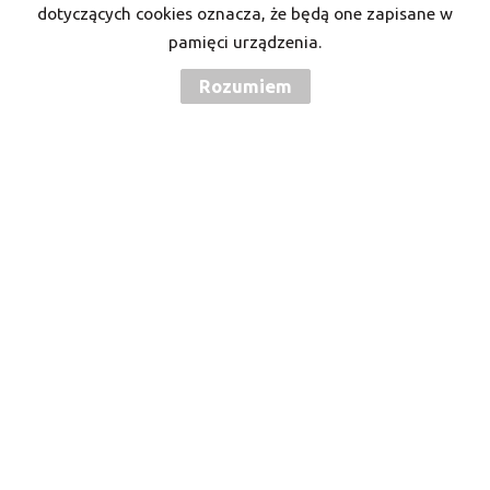
dotyczących cookies oznacza, że będą one zapisane w
pamięci urządzenia.
Rozumiem
Wyrażam zgodę na przetwarzanie podanych przeze mnie danych
osobowych. Administratorem danych jest Twoje M. Mam prawo
dostępu do swoich danych i ich poprawiania. Podanie danych jest
dobrowolne. Dane zbierane są w celu marketingowym oraz w celu
realizowania i wykonania zawartej umowy lub do podjęcia działań
na Twoje żądanie przed zawarciem umowy.
Biuro Nieruchomości Twoje M
INON sp. z o.o.