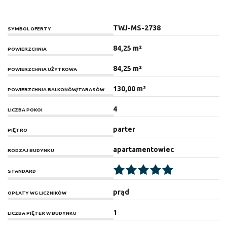
TWJ-MS-2738
SYMBOL OFERTY
84,25 m²
POWIERZCHNIA
84,25 m²
POWIERZCHNIA UŻYTKOWA
130,00 m²
POWIERZCHNIA BALKONÓW/TARASÓW
4
LICZBA POKOI
parter
PIĘTRO
apartamentowiec
RODZAJ BUDYNKU
STANDARD
prąd
OPŁATY WG LICZNIKÓW
1
LICZBA PIĘTER W BUDYNKU