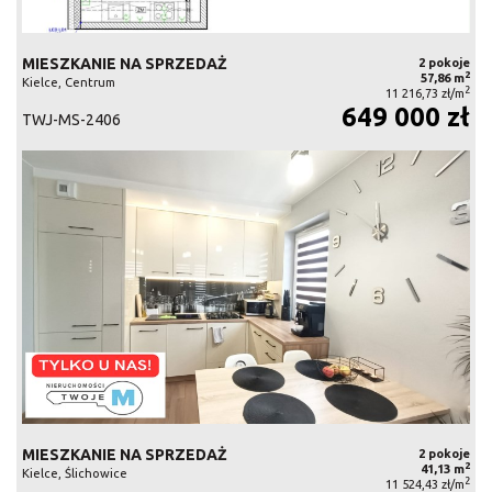
MIESZKANIE NA SPRZEDAŻ
2 pokoje
2
57,86 m
Kielce, Centrum
2
11 216,73 zł/m
649 000 zł
TWJ-MS-2406
MIESZKANIE NA SPRZEDAŻ
2 pokoje
2
41,13 m
Kielce, Ślichowice
2
11 524,43 zł/m