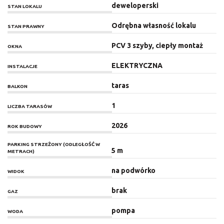
deweloperski
STAN LOKALU
Odrębna własność lokalu
STAN PRAWNY
PCV 3 szyby, ciepły montaż
OKNA
ELEKTRYCZNA
INSTALACJE
taras
BALKON
1
LICZBA TARASÓW
2026
ROK BUDOWY
PARKING STRZEŻONY (ODLEGŁOŚĆ W
5 m
METRACH)
na podwórko
WIDOK
brak
GAZ
pompa
WODA