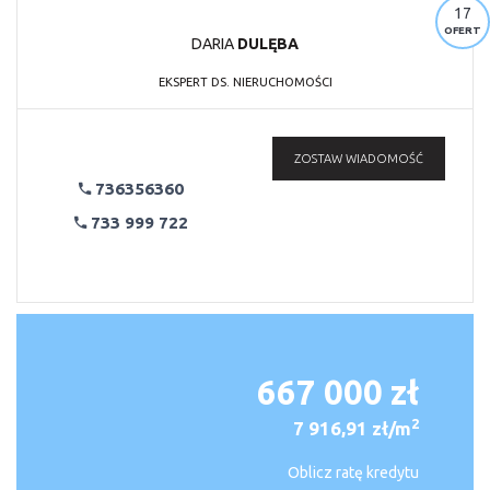
17
OFERT
DARIA
DULĘBA
EKSPERT DS. NIERUCHOMOŚCI
ZOSTAW WIADOMOŚĆ
736356360
733 999 722
667 000 zł
2
7 916,91 zł/m
Oblicz ratę kredytu