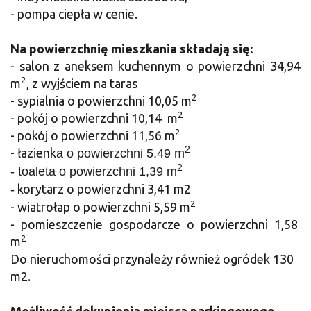
- pompa ciepła w cenie.
Na powierzchnię mieszkania składają się:
- salon z aneksem kuchennym o powierzchni 34,94
2
m
, z wyjściem na taras
2
- sypialnia o powierzchni 10,05 m
2
- pokój o powierzchni 10,14 m
2
- pokój o powierzchni 11,56 m
2
- łazienk
a o powierzchni 5,49 m
2
- toaleta o powierzchni 1,39 m
korytarz o powierzchni 3,41 m2
-
2
- wiatrołap o powierzchni 5,59
m
- pomieszczenie gospodarcze o powierzchni 1,58
2
m
Do nieruchomości przynależy również ogródek 130
m2.
Możliwość dokupienia miejsca parkingowego