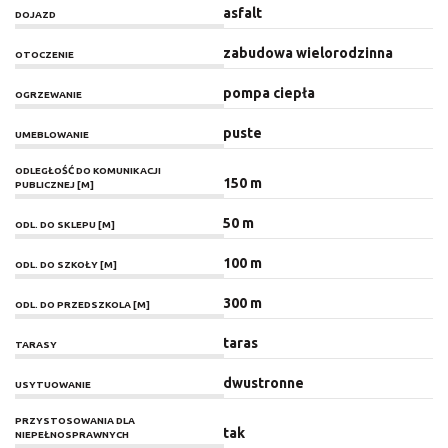
asfalt
DOJAZD
zabudowa wielorodzinna
OTOCZENIE
pompa ciepła
OGRZEWANIE
puste
UMEBLOWANIE
ODLEGŁOŚĆ DO KOMUNIKACJI
150 m
PUBLICZNEJ [M]
50 m
ODL. DO SKLEPU [M]
100 m
ODL. DO SZKOŁY [M]
300 m
ODL. DO PRZEDSZKOLA [M]
taras
TARASY
dwustronne
USYTUOWANIE
PRZYSTOSOWANIA DLA
tak
NIEPEŁNOSPRAWNYCH